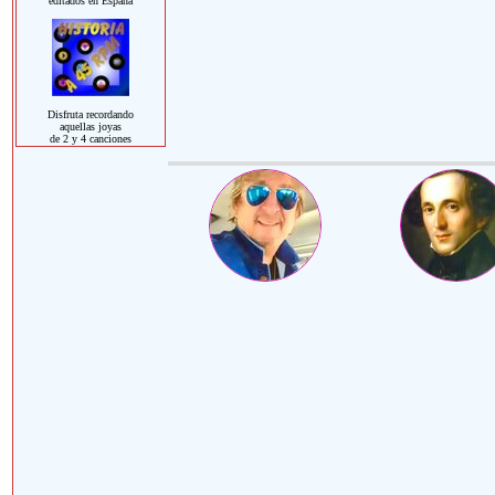
editados en España
Disfruta recordando
aquellas joyas
de 2 y 4 canciones