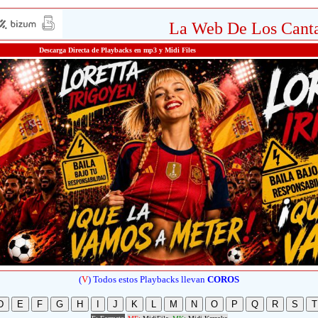
La Web De Los Canta
Descarga Directa de Playbacks en mp3 y Midi Files
(
V
)
Todos estos Playbacks llevan
COROS