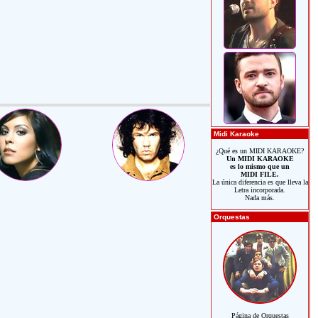
Midi Karaoke
¿Qué es un MIDI KARAOKE?
Un MIDI KARAOKE
es lo mismo que un
MIDI FILE.
La única diferencia es que lleva la
Letra incorporada.
Nada más.
Orquestas
Página de Orquestas