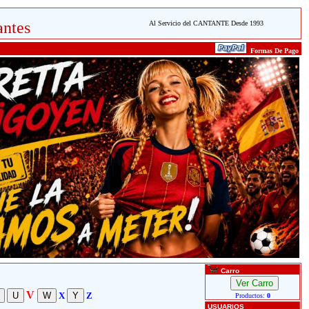
ntes
Al Servicio del CANTANTE Desde 1993
Formas De Pago
Carro
V
X
Z
Productos:
0
USUARIOS