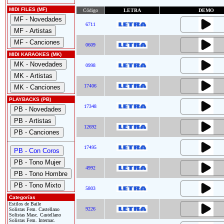
MIDI FILES (MF)
Código
LETRA
DEMO
6711
0609
MIDI KARAOKES (MK)
0998
17406
PLAYBACKS (PB)
17348
12692
17495
4992
5803
Categorías
Estilos de Baile
9226
Solistas Fem. Castellano
Solistas Masc. Castellano
Solistas Fem. Internac.