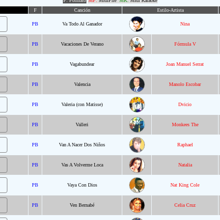
F: Formato
MF:
MidiFile
MK:
Midi Karaoke
F
Canción
Estilo-Artista
PB
Va Todo Al Ganador
Nina
PB
Vacaciones De Verano
Fórmula V
PB
Vagabundear
Joan Manuel Serrat
PB
Valencia
Manolo Escobar
PB
Valeria (con Matisse)
Dvicio
PB
Valleri
Monkees The
PB
Van A Nacer Dos Niños
Raphael
PB
Vas A Volverme Loca
Natalia
PB
Vaya Con Dios
Nat King Cole
PB
Ven Bernabé
Celia Cruz