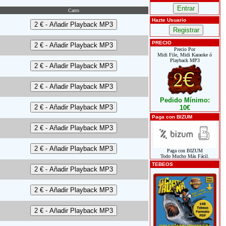
Carro
Hazte Usuario
PRECIO
Precio Por
Midi File, Midi Karaoke ó
Playback MP3
Pedido Mínimo:
10€
Paga con BIZUM
Paga con BIZUM
Todo Mucho Más Fácil.
TEBEOS