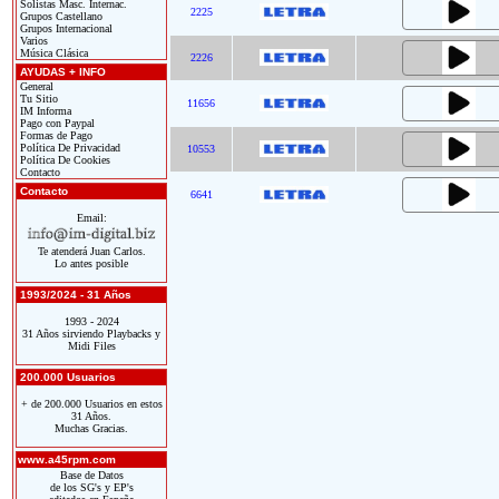
Solistas Masc. Internac.
2225
Grupos Castellano
Grupos Internacional
Varios
Música Clásica
2226
AYUDAS + INFO
General
Tu Sitio
11656
IM Informa
Pago con Paypal
Formas de Pago
Política De Privacidad
10553
Política De Cookies
Contacto
Contacto
6641
Email:
Te atenderá Juan Carlos.
Lo antes posible
1993/2024 - 31 Años
1993 - 2024
31 Años sirviendo Playbacks y
Midi Files
200.000 Usuarios
+ de 200.000 Usuarios en estos
31 Años.
Muchas Gracias.
www.a45rpm.com
Base de Datos
de los SG's y EP's