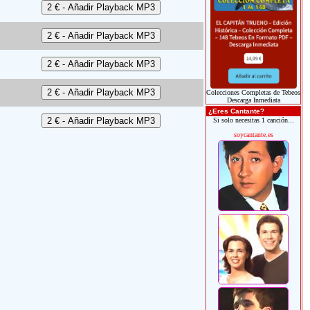
Colecciones Completas de Tebeos
Descarga Inmediata
¿Eres Cantante?
Si solo necesitas 1 canción...
soycantante.es