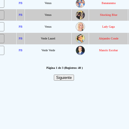
PB
Venus
Bananarama
PB
Venus
Shocking Blue
PB
Venus
Lady Gaga
PB
Verde Laurel
Alejandro Conde
PB
Verde Verde
Manolo Escobar
Página 1 de 3 (Registros: 40 )