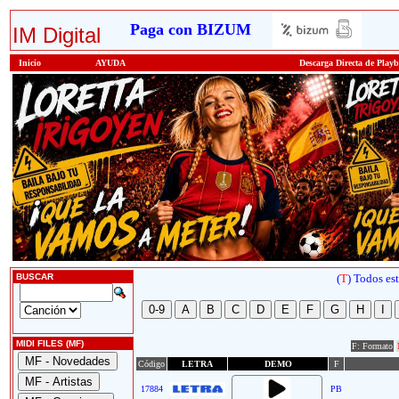
Paga con BIZUM
IM Digital
Inicio
AYUDA
Descarga Directa de Play
BUSCAR
(
T
)
Todos est
MIDI FILES (MF)
F: Formato
Código
LETRA
DEMO
F
17884
PB