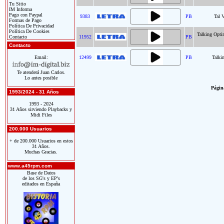
Tu Sitio
IM Informa
Pago con Paypal
9383
PB
Tal 
Formas de Pago
Política De Privacidad
Política De Cookies
Talking Opti
Contacto
11952
PB
Contacto
Email:
12499
PB
Talki
Te atenderá Juan Carlos.
Lo antes posible
Página
1993/2024 - 31 Años
1993 - 2024
31 Años sirviendo Playbacks y
Midi Files
200.000 Usuarios
+ de 200.000 Usuarios en estos
31 Años.
Muchas Gracias.
www.a45rpm.com
Base de Datos
de los SG's y EP's
editados en España