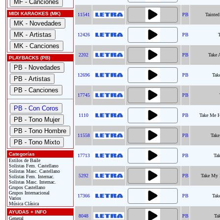
MIDI KARAOKES (MK)
11541
PB
Tainted
12426
PB
2202
PB
Take 
PLAYBACKS (PB)
12696
PB
Tak
17745
PB
1110
PB
Take Me 
11558
PB
Take
Categorías
17713
PB
Ta
Estilos de Baile
Solistas Fem. Castellano
Solistas Masc. Castellano
5292
PB
Take My 
Solistas Fem. Internac.
Solistas Masc. Internac.
Grupos Castellano
Grupos Internacional
17366
PB
Tak
Varios
Música Clásica
AYUDAS + INFO
8048
PB
Ta
General