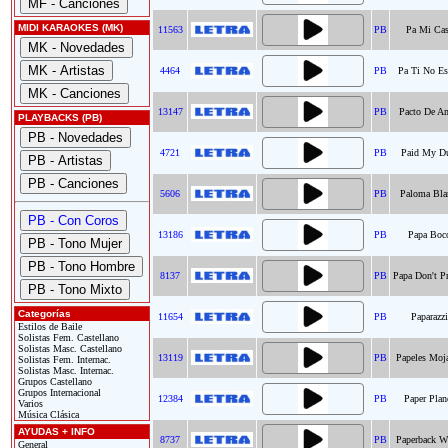
MIDI KARAOKES (MK)
11563
PB
Pa Mi Ca
4464
PB
Pa Ti No Es
13147
PB
Pacto De A
PLAYBACKS (PB)
4721
PB
Paid My D
5606
PB
Paloma Bla
13186
PB
Papa Boc
8137
PB
Papa Don't P
Categorías
11654
PB
Paparazzi
Estilos de Baile
Solistas Fem. Castellano
Solistas Masc. Castellano
13119
PB
Papeles Moj
Solistas Fem. Internac.
Solistas Masc. Internac.
Grupos Castellano
Grupos Internacional
12384
PB
Paper Plan
Varios
Música Clásica
AYUDAS + INFO
8737
PB
Paperback Wr
General