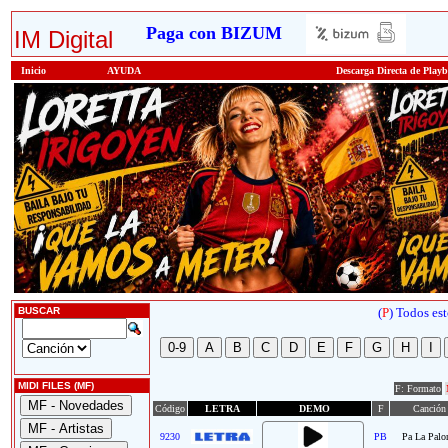
Paga con BIZUM
IM Digital
Inicio
AYUDA
Descarga Directa de Play
BUSCAR
(
P
)
Todos est
MIDI FILES (MF)
F: Formato
Código
LETRA
DEMO
F
Canción
9230
PB
Pa La Pal