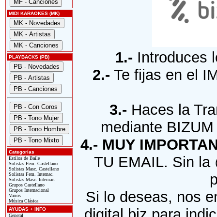
MIDI KARAOKES (MK)
1.-
Introduces l
PLAYBACKS (PB)
2.-
Te fijas en el 
3.-
Haces la Tra
mediante BIZUM 
4.-
MUY IMPORTAN
Categorías
TU EMAIL. Sin la 
Estilos de Baile
Solistas Fem. Castellano
Solistas Masc. Castellano
p
Solistas Fem. Internac.
Solistas Masc. Internac.
Grupos Castellano
Grupos Internacional
Si lo deseas, nos e
Varios
Música Clásica
digital.biz para ind
AYUDAS + INFO
General