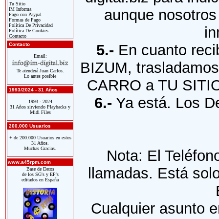
Tu Sitio
IM Informa
aunque nosotros
Pago con Paypal
Formas de Pago
Política De Privacidad
in
Política De Cookies
Contacto
Contacto
5.-
En cuanto reci
Email:
BIZUM, trasladamos
Te atenderá Juan Carlos.
Lo antes posible
CARRO a TU SITIO,
1993/2024 - 31 Años
6.-
Ya está. Los D
1993 - 2024
31 Años sirviendo Playbacks y
Midi Files
200.000 Usuarios
+ de 200.000 Usuarios en estos
31 Años.
Muchas Gracias.
Nota: El Teléfo
www.a45rpm.com
llamadas. Está sol
Base de Datos
de los SG's y EP's
editados en España
Cualquier asunto e