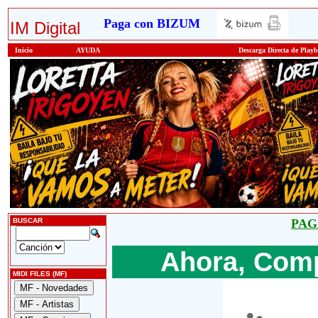
Paga con BIZUM
IM Digital
Inicio
AYUDA
Descarga Directa de Play
BUSCAR
PAG
Ahora, Comp
MIDI FILES (MF)