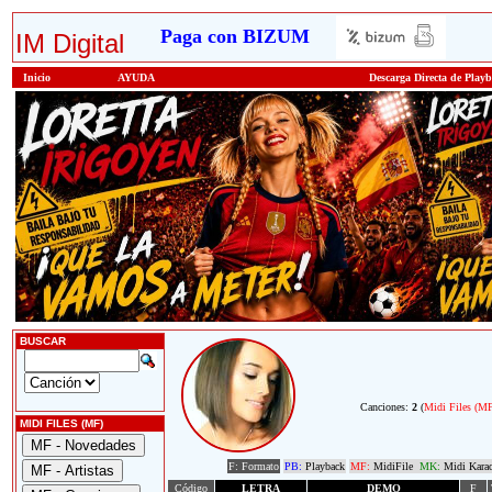
Paga con BIZUM
IM Digital
Inicio
AYUDA
Descarga Directa de Play
BUSCAR
Canciones:
2
(
Midi Files (M
MIDI FILES (MF)
F: Formato
PB:
Playback
MF:
MidiFile
MK:
Midi Kara
Código
LETRA
DEMO
F