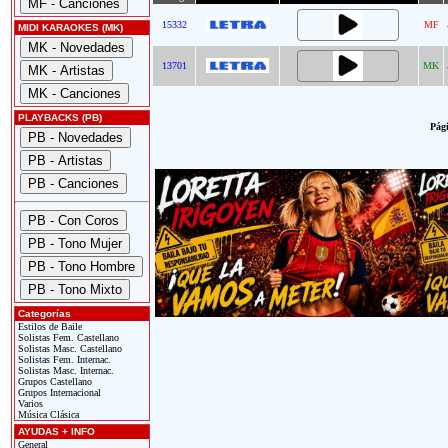
15332
MF
MIDI KARAOKES (MK)
13701
MK
PLAYBACKS (PB)
Pági
Categorías
Estilos de Baile
Solistas Fem. Castellano
Solistas Masc. Castellano
Solistas Fem. Internac.
Solistas Masc. Internac.
Grupos Castellano
Grupos Internacional
Varios
Música Clásica
AYUDAS + INFO
General