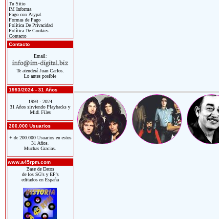
Tu Sitio
IM Informa
Pago con Paypal
Formas de Pago
Política De Privacidad
Política De Cookies
Contacto
Contacto
Email:
Te atenderá Juan Carlos.
Lo antes posible
1993/2024 - 31 Años
1993 - 2024
31 Años sirviendo Playbacks y
Midi Files
200.000 Usuarios
+ de 200.000 Usuarios en estos
31 Años.
Muchas Gracias.
www.a45rpm.com
Base de Datos
de los SG's y EP's
editados en España