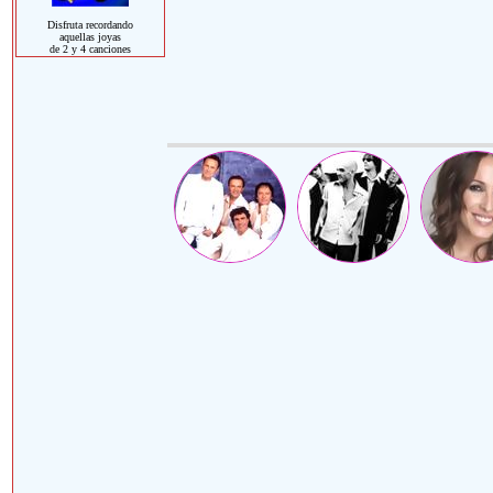
Disfruta recordando
aquellas joyas
de 2 y 4 canciones