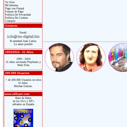
Tu Sitio
IM Informa
Pago con Paypal
Formas de Pago
Política De Privacidad
Política De Cookies
Contacto
Contacto
Email:
Te atenderá Juan Carlos.
Lo antes posible
1993/2024 - 31 Años
1993 - 2024
31 Años sirviendo Playbacks y
Midi Files
200.000 Usuarios
+ de 200.000 Usuarios en estos
31 Años.
Muchas Gracias.
www.a45rpm.com
Base de Datos
de los SG's y EP's
editados en España