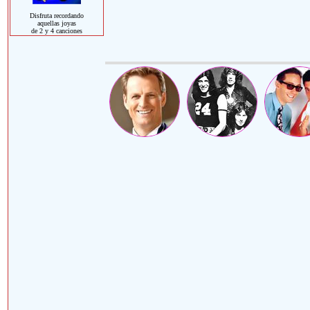
Disfruta recordando
aquellas joyas
de 2 y 4 canciones