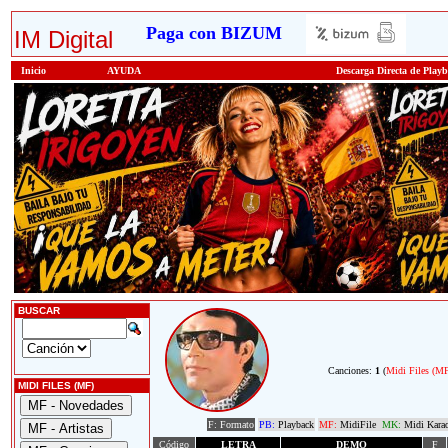
Paga con BIZUM
IM Digital
Inicio
AYUDA
Descarga Directa de Play
BUSCAR
Canciones:
1
(
Midi Files (M
MIDI FILES (MF)
F: Formato
PB:
Playback
MF:
MidiFile
MK:
Midi Kara
Código
LETRA
DEMO
F