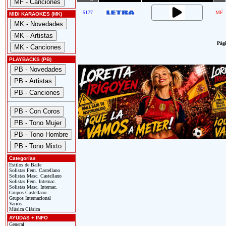
5177
MF
MIDI KARAOKES (MK)
Pági
PLAYBACKS (PB)
Categorías
Estilos de Baile
Solistas Fem. Castellano
Solistas Masc. Castellano
Solistas Fem. Internac.
Solistas Masc. Internac.
Grupos Castellano
Grupos Internacional
Varios
Música Clásica
AYUDAS + INFO
General