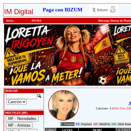
Paga con BIZUM
IM Digital
Inicio
AYUDA
Descarga Directa de Play
BUSCAR
J
Canciones:
1
(
Midi Files (M
MIDI FILES (MF)
F: Formato
PB:
Playback
MF:
MidiFile
MK:
Midi Kara
Código
LETRA
DEMO
F
T
C