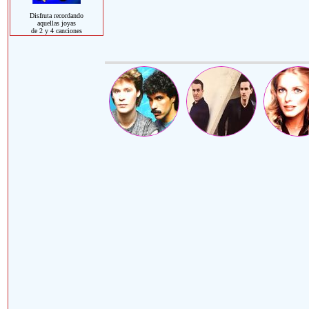
Disfruta recordando
aquellas joyas
de 2 y 4 canciones