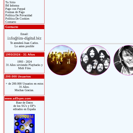
Tu Sitio
IM Informa
Pago con Paypal
Formas de Pago
Política De Privacidad
Política De Cookies
Contacto
Contacto
Email:
Te atenderá Juan Carlos.
Lo antes posible
1993/2024 - 31 Años
1993 - 2024
31 Años sirviendo Playbacks y
Midi Files
200.000 Usuarios
+ de 200.000 Usuarios en estos
31 Años.
Muchas Gracias.
www.a45rpm.com
Base de Datos
de los SG's y EP's
editados en España