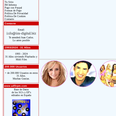
Tu Sitio
IM Informa
Pago con Paypal
Formas de Pago
Política De Privacidad
Política De Cookies
Contacto
Contacto
Email:
Te atenderá Juan Carlos.
Lo antes posible
1993/2024 - 31 Años
1993 - 2024
31 Años sirviendo Playbacks y
Midi Files
200.000 Usuarios
+ de 200.000 Usuarios en estos
31 Años.
Muchas Gracias.
www.a45rpm.com
Base de Datos
de los SG's y EP's
editados en España