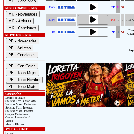
17349
PB
M
Si
MIDI KARAOKES (MK)
-
-
15396
MF
This O
Dirt
10719
PB
X
Si
Char
PLAYBACKS (PB)
Pági
Categorías
Estilos de Baile
Solistas Fem. Castellano
Solistas Masc. Castellano
Solistas Fem. Internac.
Solistas Masc. Internac.
Grupos Castellano
Grupos Internacional
Varios
Música Clásica
AYUDAS + INFO
General