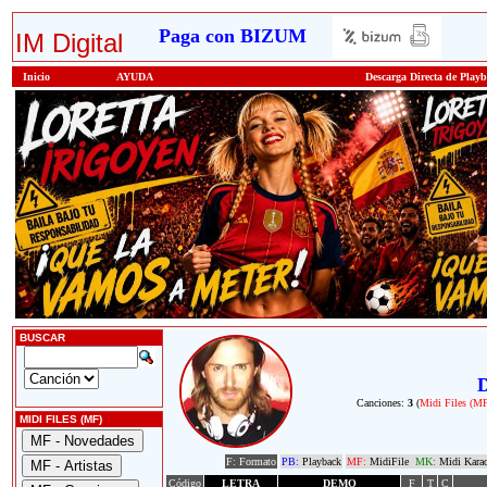
Paga con BIZUM
IM Digital
Inicio
AYUDA
Descarga Directa de Play
BUSCAR
D
Canciones:
3
(
Midi Files (M
MIDI FILES (MF)
F: Formato
PB:
Playback
MF:
MidiFile
MK:
Midi Kara
Código
LETRA
DEMO
F
T
C