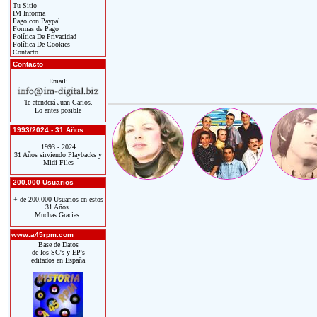
Tu Sitio
IM Informa
Pago con Paypal
Formas de Pago
Política De Privacidad
Política De Cookies
Contacto
Contacto
Email:
Te atenderá Juan Carlos.
Lo antes posible
1993/2024 - 31 Años
1993 - 2024
31 Años sirviendo Playbacks y
Midi Files
200.000 Usuarios
+ de 200.000 Usuarios en estos
31 Años.
Muchas Gracias.
www.a45rpm.com
Base de Datos
de los SG's y EP's
editados en España