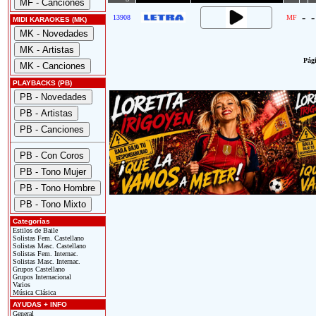
-
-
13908
MF
MIDI KARAOKES (MK)
Pági
PLAYBACKS (PB)
Categorías
Estilos de Baile
Solistas Fem. Castellano
Solistas Masc. Castellano
Solistas Fem. Internac.
Solistas Masc. Internac.
Grupos Castellano
Grupos Internacional
Varios
Música Clásica
AYUDAS + INFO
General