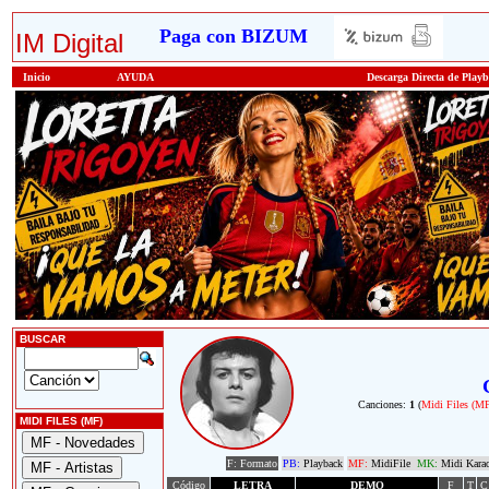
Paga con BIZUM
IM Digital
Inicio
AYUDA
Descarga Directa de Play
BUSCAR
Canciones:
1
(
Midi Files (M
MIDI FILES (MF)
F: Formato
PB:
Playback
MF:
MidiFile
MK:
Midi Kara
Código
LETRA
DEMO
F
T
C