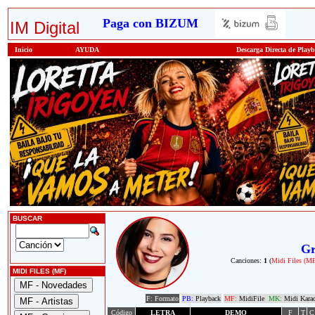
Paga con BIZUM
IM Digital
Inicio
AYUDA
Descarga Directa de Play
BUSCAR
Gr
Canciones:
1
(
Midi Files (M
MIDI FILES (MF)
F: Formato
PB:
Playback
MF:
MidiFile
MK:
Midi Kara
Código
LETRA
DEMO
F
T
C