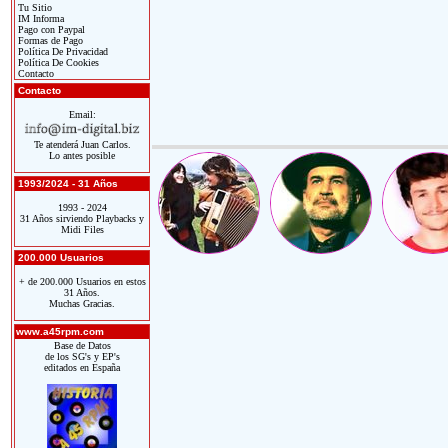
Tu Sitio
IM Informa
Pago con Paypal
Formas de Pago
Política De Privacidad
Política De Cookies
Contacto
Contacto
Email:
Te atenderá Juan Carlos.
Lo antes posible
1993/2024 - 31 Años
1993 - 2024
31 Años sirviendo Playbacks y
Midi Files
200.000 Usuarios
+ de 200.000 Usuarios en estos
31 Años.
Muchas Gracias.
www.a45rpm.com
Base de Datos
de los SG's y EP's
editados en España