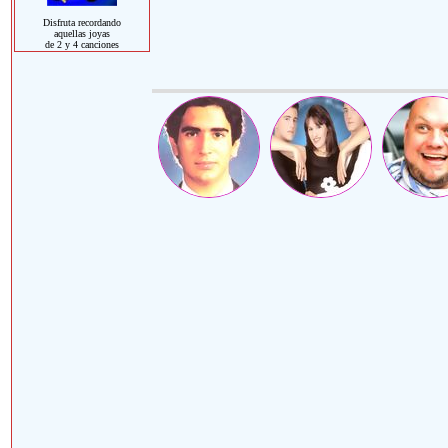
Disfruta recordando
aquellas joyas
de 2 y 4 canciones