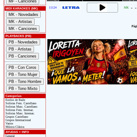
-
-
11124
MK
MIDI KARAOKES (MK)
Pági
PLAYBACKS (PB)
Categorías
Estilos de Baile
Solistas Fem. Castellano
Solistas Masc. Castellano
Solistas Fem. Internac.
Solistas Masc. Internac.
Grupos Castellano
Grupos Internacional
Varios
Música Clásica
AYUDAS + INFO
General