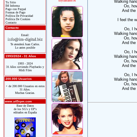
soycantante.es
Walking hand
Tu Sitio
Oo, how
IM Informa
Pago con Paypal
And the 
Formas de Pago
Política De Privacidad
Política De Cookies
I feel the 
Contacto
Contacto
Oo, I h
Walking hand
Email:
Oo, how
And the 
Te atenderá Juan Carlos.
Lo antes posible
Oo, I h
Walking hand
1993/2024 - 31 Años
Oo, how
1993 - 2024
And the 
31 Años sirviendo Playbacks y
Midi Files
Oo, I h
200.000 Usuarios
Walking hand
Oo, how
+ de 200.000 Usuarios en estos
And the 
31 Años.
Muchas Gracias.
www.a45rpm.com
Base de Datos
de los SG's y EP's
editados en España