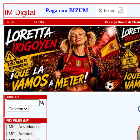
Paga con BIZUM
IM Digital
Inicio
AYUDA
Descarga Directa de Play
BUSCAR
MIDI FILES (MF)