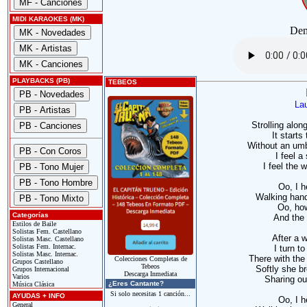
MIDI KARAOKES (MK)
Dem
PLAYBACKS (PB)
TEBEOS
Lau
Strolling alo
It starts
Without an umb
I feel a
I feel the 
Oo, I h
Walking hand
Oo, how
Categorías
And the 
Estilos de Baile
Solistas Fem. Castellano
After a w
Solistas Masc. Castellano
Solistas Fem. Internac.
I turn t
Solistas Masc. Internac.
There with the 
Colecciones Completas de
Grupos Castellano
Tebeos
Softly she b
Grupos Internacional
Descarga Inmediata
Varios
Sharing ou
¿Eres Cantante?
Música Clásica
Si solo necesitas 1 canción...
AYUDAS + INFO
Oo, I h
General