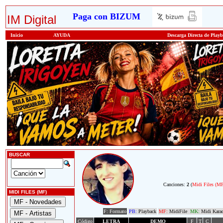
Paga con BIZUM
IM Digital
Inicio
AYUDA
Descarga Directa de Play
BUSCAR
Canciones:
2
(
Midi Files (M
MIDI FILES (MF)
F: Formato
PB:
Playback
MF:
MidiFile
MK:
Midi Kara
Código
LETRA
DEMO
F
T
C