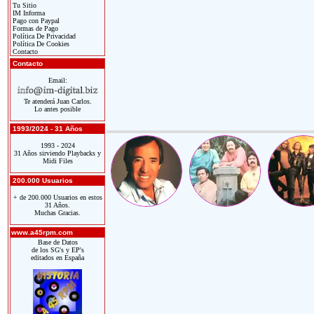
Tu Sitio
IM Informa
Pago con Paypal
Formas de Pago
Política De Privacidad
Política De Cookies
Contacto
Contacto
Email:
Te atenderá Juan Carlos.
Lo antes posible
1993/2024 - 31 Años
1993 - 2024
31 Años sirviendo Playbacks y
Midi Files
200.000 Usuarios
+ de 200.000 Usuarios en estos
31 Años.
Muchas Gracias.
www.a45rpm.com
Base de Datos
de los SG's y EP's
editados en España