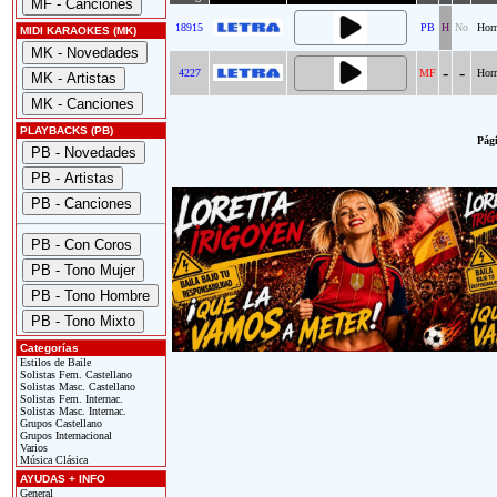
18915
PB
H
No
Horm
MIDI KARAOKES (MK)
-
-
4227
MF
Horm
PLAYBACKS (PB)
Pági
Categorías
Estilos de Baile
Solistas Fem. Castellano
Solistas Masc. Castellano
Solistas Fem. Internac.
Solistas Masc. Internac.
Grupos Castellano
Grupos Internacional
Varios
Música Clásica
AYUDAS + INFO
General