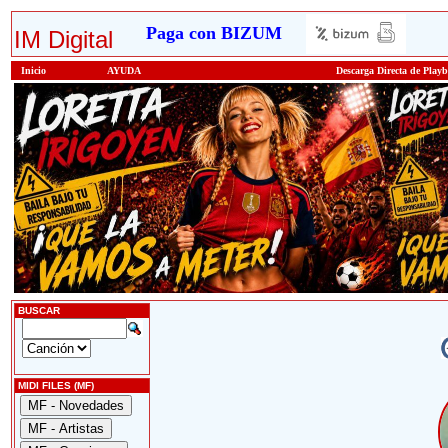
Paga con BIZUM
IM Digital
Inicio
AYUDA
Descarga Directa de Play
BUSCAR
MIDI FILES (MF)