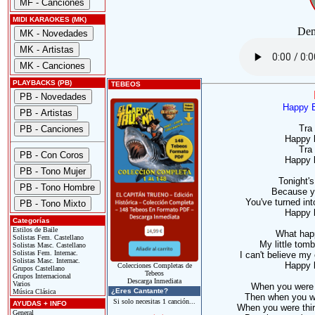
MIDI KARAOKES (MK)
Dem
PLAYBACKS (PB)
TEBEOS
Happy B
Tra 
Happy b
Tra 
Happy b
Tonight's
Because y
You've turned into
Happy b
Categorías
Estilos de Baile
What happ
Solistas Fem. Castellano
My little tom
Solistas Masc. Castellano
Solistas Fem. Internac.
I can't believe my
Solistas Masc. Internac.
Happy b
Colecciones Completas de
Grupos Castellano
Tebeos
Grupos Internacional
Descarga Inmediata
Varios
When you were o
¿Eres Cantante?
Música Clásica
Then when you we
Si solo necesitas 1 canción...
AYUDAS + INFO
When you were thir
General