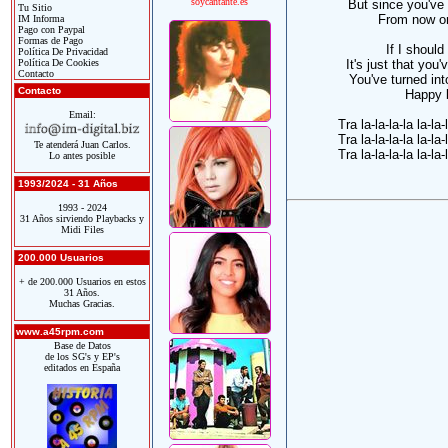
soycantante.es
But since you've
Tu Sitio
From now on
IM Informa
Pago con Paypal
Formas de Pago
If I should
Política De Privacidad
Política De Cookies
It's just that yo
Contacto
You've turned into
Contacto
Happy b
Email:
Tra la-la-la-la la-l
Tra la-la-la-la la-l
Te atenderá Juan Carlos.
Tra la-la-la-la la-l
Lo antes posible
1993/2024 - 31 Años
1993 - 2024
31 Años sirviendo Playbacks y
Midi Files
200.000 Usuarios
+ de 200.000 Usuarios en estos
31 Años.
Muchas Gracias.
www.a45rpm.com
Base de Datos
de los SG's y EP's
editados en España