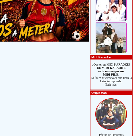
Midi Karaoke
¿Qué es un MIDI KARAOKE?
Un MIDI KARAOKE
es lo mismo que un
MIDI FILE.
La única diferencia es que lleva la
Letra incorporada.
Nada más.
Orquestas
Página de Orquestas