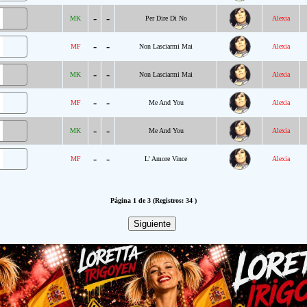
-
-
MK
Per Dire Di No
Alexia
-
-
MF
Non Lasciarmi Mai
Alexia
-
-
MK
Non Lasciarmi Mai
Alexia
-
-
MF
Me And You
Alexia
-
-
MK
Me And You
Alexia
-
-
MF
L' Amore Vince
Alexia
Página 1 de 3 (Registros: 34 )