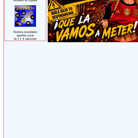
editados en España
Disfruta recordando
aquellas joyas
de 2 y 4 canciones