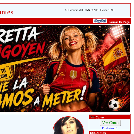
ntes
Al Servicio del CANTANTE Desde 1993
Formas De Pago
Carro
Productos:
0
USUARIOS