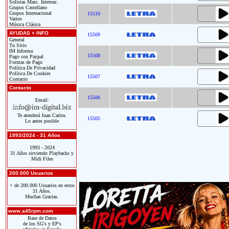
Solistas Masc. Internac.
Grupos Castellano
Grupos Internacional
15510
Varios
Música Clásica
AYUDAS + INFO
15509
General
Tu Sitio
IM Informa
15508
Pago con Paypal
Formas de Pago
Política De Privacidad
Política De Cookies
15507
Contacto
Contacto
15506
Email:
Te atenderá Juan Carlos.
15505
Lo antes posible
1993/2024 - 31 Años
1993 - 2024
31 Años sirviendo Playbacks y
Midi Files
200.000 Usuarios
+ de 200.000 Usuarios en estos
31 Años.
Muchas Gracias.
www.a45rpm.com
Base de Datos
de los SG's y EP's