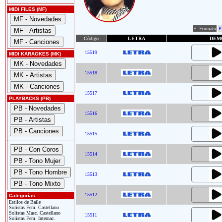
MIDI FILES (MF)
F: Formato
P
Código
LETRA
DEM
15519
MIDI KARAOKES (MK)
15518
15517
PLAYBACKS (PB)
15516
15515
15514
15513
15512
Categorías
Estilos de Baile
Solistas Fem. Castellano
Solistas Masc. Castellano
15511
Solistas Fem. Internac.