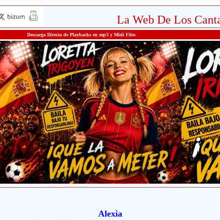
La Web De Los Canta
Descarga Directa de Playbacks en mp3 y Midi Files
Alexia