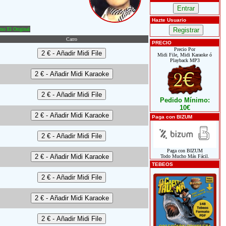
Hazte Usuario
o El Original
Carro
PRECIO
Precio Por
Midi File, Midi Karaoke ó
Playback MP3
Pedido Mínimo:
10€
Paga con BIZUM
Paga con BIZUM
Todo Mucho Más Fácil.
TEBEOS