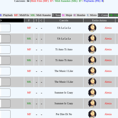
Canciones:
34
(
Midi Files (MF):
17
/
Midi Karaokes (MK):
17
/
Playbacks (PB):
0
)
B:
Playback
MF:
MidiFile
MK:
Midi Karaoke
T: Tono
M:
Mujer
H:
Hombre
X:
Mixto
C: Coros
OR: Com
O
F
T
C
Canción
Estilo-Artista
-
-
MF
Uh La La La
Alexia
-
-
MK
Uh La La La
Alexia
-
-
MF
Ti Amo Ti Amo
Alexia
-
-
MK
Ti Amo Ti Amo
Alexia
-
-
MF
The Music I Like
Alexia
-
-
MK
The Music I Like
Alexia
-
-
MF
Summer Is Crazy
Alexia
-
-
MK
Summer Is Crazy
Alexia
-
-
MF
Per Dire Di No
Alexia