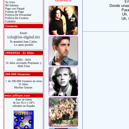
soycantante.es
En
Tu Sitio
Donde unas
IM Informa
Pago con Paypal
Para
Formas de Pago
Uh, 
Política De Privacidad
Política De Cookies
Uh, 
Contacto
Contacto
Email:
Te atenderá Juan Carlos.
Lo antes posible
1993/2024 - 31 Años
1993 - 2024
31 Años sirviendo Playbacks y
Midi Files
200.000 Usuarios
+ de 200.000 Usuarios en estos
31 Años.
Muchas Gracias.
www.a45rpm.com
Base de Datos
de los SG's y EP's
editados en España