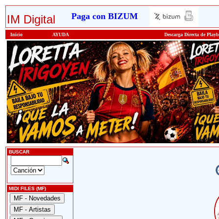
Paga con BIZUM
IM Digital
Inicio
AYUDA
Descarga Directa de Play
BUSCAR
MIDI FILES (MF)