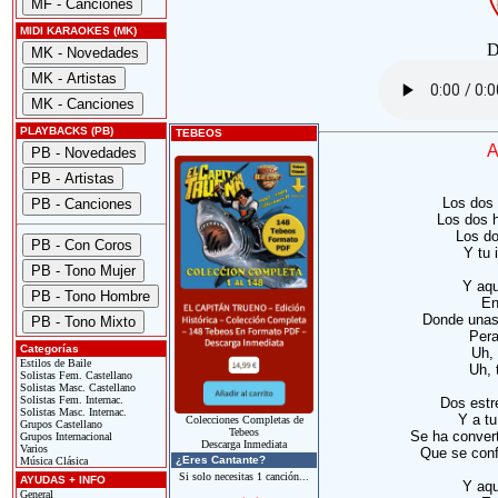
MIDI KARAOKES (MK)
D
PLAYBACKS (PB)
TEBEOS
A
Los dos
Los dos h
Los do
Y tu 
Y aqu
En
Donde unas
Pera
Categorías
Uh, 
Estilos de Baile
Uh, 
Solistas Fem. Castellano
Solistas Masc. Castellano
Solistas Fem. Internac.
Dos estre
Solistas Masc. Internac.
Y a tu
Colecciones Completas de
Grupos Castellano
Tebeos
Se ha convert
Grupos Internacional
Descarga Inmediata
Varios
Que se conf
¿Eres Cantante?
Música Clásica
Si solo necesitas 1 canción...
AYUDAS + INFO
Y aqu
General