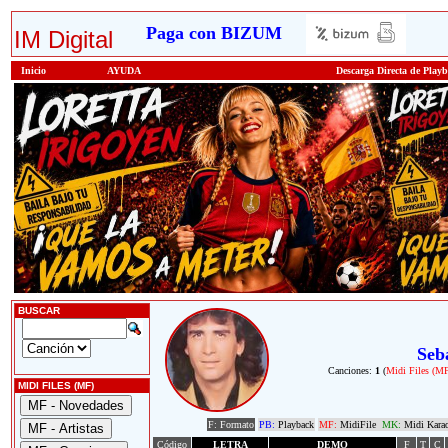
Paga con BIZUM
IM Digital
Inicio
AYUDA
Descarga Directa de Play
BUSCAR
Seb
Canciones:
1
(
Midi Files (M
MIDI FILES (MF)
F: Formato
PB:
Playback
MF:
MidiFile
MK:
Midi Kara
Código
LETRA
DEMO
F
T
C