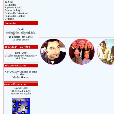
Tu Sitio
IM Informa
Pago con Paypal
Formas de Pago
Política De Privacidad
Política De Cookies
Contacto
Contacto
Email:
Te atenderá Juan Carlos.
Lo antes posible
1993/2024 - 31 Años
1993 - 2024
31 Años sirviendo Playbacks y
Midi Files
200.000 Usuarios
+ de 200.000 Usuarios en estos
31 Años.
Muchas Gracias.
www.a45rpm.com
Base de Datos
de los SG's y EP's
editados en España