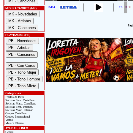
10414
PB
H
Si
MIDI KARAOKES (MK)
Pági
PLAYBACKS (PB)
Categorías
Estilos de Baile
Solistas Fem. Castellano
Solistas Masc. Castellano
Solistas Fem. Internac.
Solistas Masc. Internac.
Grupos Castellano
Grupos Internacional
Varios
Música Clásica
AYUDAS + INFO
General