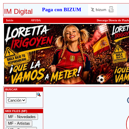
Paga con BIZUM
IM Digital
Inicio
AYUDA
Descarga Directa de Play
BUSCAR
MIDI FILES (MF)