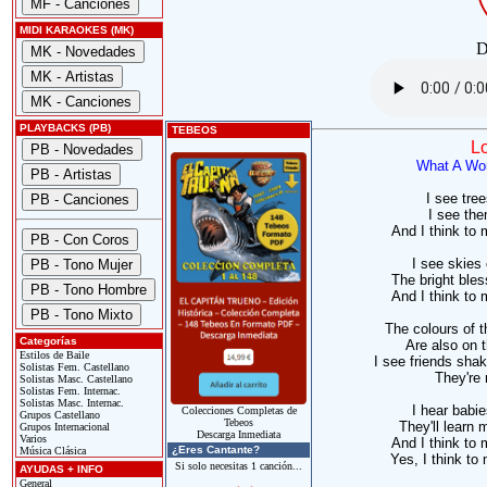
MIDI KARAOKES (MK)
D
PLAYBACKS (PB)
TEBEOS
Lo
What A Won
I see tree
I see th
And I think to 
I see skies 
The bright bles
And I think to 
The colours of t
Categorías
Are also on 
Estilos de Baile
I see friends sha
Solistas Fem. Castellano
They're 
Solistas Masc. Castellano
Solistas Fem. Internac.
Solistas Masc. Internac.
I hear babie
Colecciones Completas de
Grupos Castellano
Tebeos
They'll learn 
Grupos Internacional
Descarga Inmediata
Varios
And I think to 
¿Eres Cantante?
Música Clásica
Yes, I think to
Si solo necesitas 1 canción...
AYUDAS + INFO
General