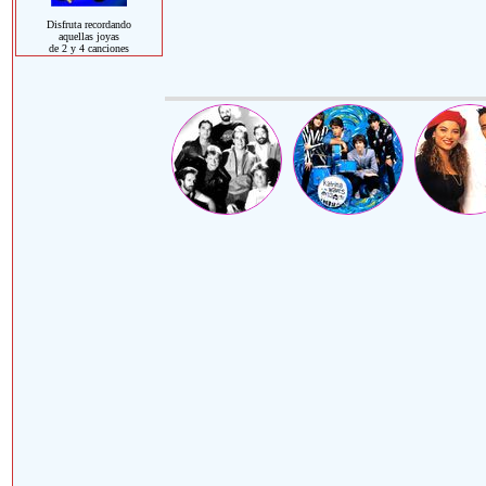
Disfruta recordando
aquellas joyas
de 2 y 4 canciones