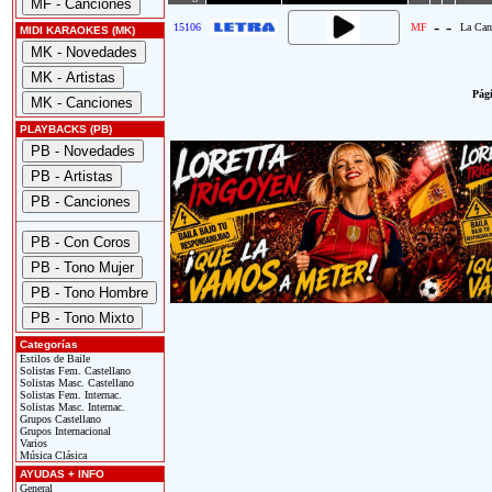
-
-
15106
MF
La Can
MIDI KARAOKES (MK)
Pági
PLAYBACKS (PB)
Categorías
Estilos de Baile
Solistas Fem. Castellano
Solistas Masc. Castellano
Solistas Fem. Internac.
Solistas Masc. Internac.
Grupos Castellano
Grupos Internacional
Varios
Música Clásica
AYUDAS + INFO
General