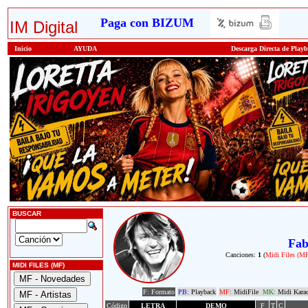
Paga con BIZUM
IM Digital
Inicio
AYUDA
Descarga Directa de Play
BUSCAR
Fab
Canciones:
1
(
Midi Files (M
MIDI FILES (MF)
F: Formato
PB:
Playback
MF:
MidiFile
MK:
Midi Kara
Código
LETRA
DEMO
F
T
C