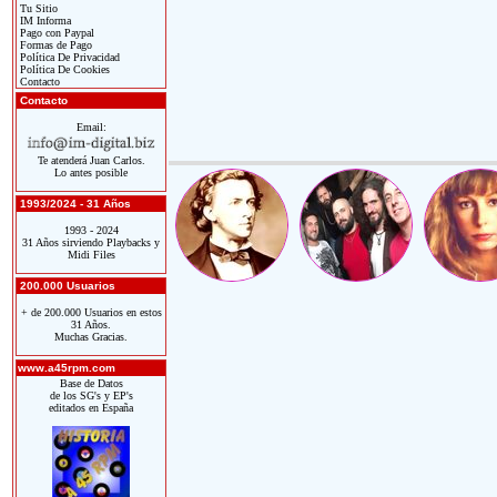
Tu Sitio
IM Informa
Pago con Paypal
Formas de Pago
Política De Privacidad
Política De Cookies
Contacto
Contacto
Email:
Te atenderá Juan Carlos.
Lo antes posible
1993/2024 - 31 Años
1993 - 2024
31 Años sirviendo Playbacks y
Midi Files
200.000 Usuarios
+ de 200.000 Usuarios en estos
31 Años.
Muchas Gracias.
www.a45rpm.com
Base de Datos
de los SG's y EP's
editados en España