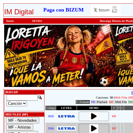
Paga con BIZUM
IM Digital
Inicio
AYUDA
Descarga Directa de Play
BUSCAR
Canciones:
50
(
Midi Files (M
F: Formato
PB:
Playback
MF:
Midi File
MK
Código
LETRA
DEMO
F
T
C
MIDI FILES (MF)
3858
MF
3584
MF