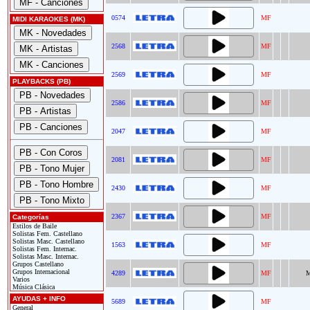
0574
MF
MIDI KARAOKES (MK)
2568
MF
2569
MF
PLAYBACKS (PB)
2586
MF
2047
MF
2081
MF
2430
MF
2367
MF
Categorías
Estilos de Baile
Solistas Fem. Castellano
Solistas Masc. Castellano
1563
MF
Solistas Fem. Internac.
Solistas Masc. Internac.
Grupos Castellano
Grupos Internacional
4289
MF
M
Varios
Música Clásica
AYUDAS + INFO
5689
MF
General