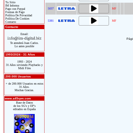
Tu Sitio
IM Informa
5037
MF
Pago con Paypal
Formas de Pago
Política De Privacidad
Política De Cookies
5381
MF
Contacto
Contacto
Email:
Pági
Te atenderá Juan Carlos.
Lo antes posible
1993/2024 - 31 Años
1993 - 2024
31 Años sirviendo Playbacks y
Midi Files
200.000 Usuarios
+ de 200.000 Usuarios en estos
31 Años.
Muchas Gracias.
www.a45rpm.com
Base de Datos
de los SG's y EP's
editados en España