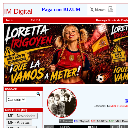
Paga con BIZUM
IM Digital
Inicio
AYUDA
Descarga Directa de Play
BUSCAR
R
Canciones:
6
(
Midi Files (M
MIDI FILES (MF)
F: Formato
PB:
Playback
MF:
MidiFile
MK:
Midi Kara
Código
LETRA
DEMO
F
T
C