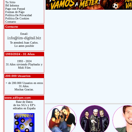
Tu Sitio
IM Informa
Pago con Paypal
Formas de Pago
Política De Privacidad
Política De Cookies
Contacto
Contacto
Email:
Te atenderá Juan Carlos.
Lo antes posible
1993/2024 - 31 Años
1993 - 2024
31 Años sirviendo Playbacks y
Midi Files
200.000 Usuarios
+ de 200.000 Usuarios en estos
31 Años.
Muchas Gracias.
www.a45rpm.com
Base de Datos
de los SG's y EP's
editados en España