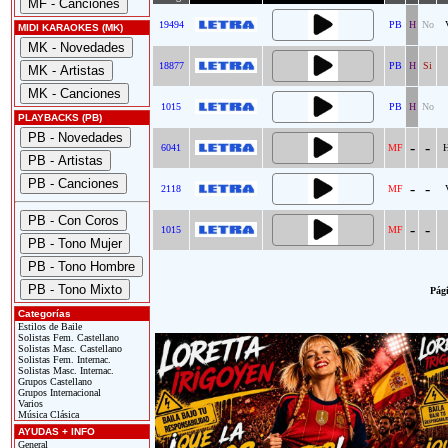
19494
PB
H
No
MIDI KARAOKES (MK)
18877
PB
H
Si
1015
PB
H
No
PLAYBACKS (PB)
-
-
6041
MF
H
-
-
2118
MF
-
-
1015
MF
Pági
Categorías
Estilos de Baile
Solistas Fem. Castellano
Solistas Masc. Castellano
Solistas Fem. Internac.
Solistas Masc. Internac.
Grupos Castellano
Grupos Internacional
Varios
Música Clásica
AYUDAS + INFO
General