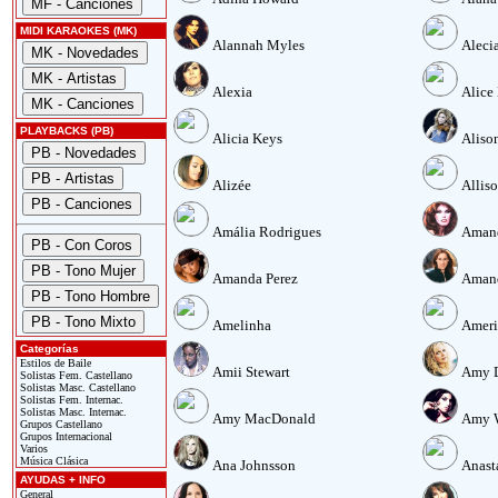
MIDI KARAOKES (MK)
Alannah Myles
Alecia
Alexia
Alice
PLAYBACKS (PB)
Alicia Keys
Aliso
Alizée
Allis
Amália Rodrigues
Amand
Amanda Perez
Amand
Amelinha
Ameri
Categorías
Estilos de Baile
Amii Stewart
Amy D
Solistas Fem. Castellano
Solistas Masc. Castellano
Solistas Fem. Internac.
Solistas Masc. Internac.
Amy MacDonald
Amy 
Grupos Castellano
Grupos Internacional
Varios
Música Clásica
Ana Johnsson
Anast
AYUDAS + INFO
General