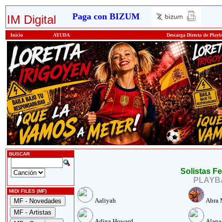
Paga con BIZUM
IM Digital
Inicio
AYUDA
Descarga Directa de Play
BUSCAR
Solistas F
PLAYBA
MIDI FILES (MF)
Aaliyah
Abra 
Adina Howard
Alana