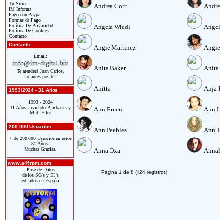
Tu Sitio
Andrea Corr
Andre
IM Informa
Pago con Paypal
Formas de Pago
Política De Privacidad
Angela Wiedl
Angel
Política De Cookies
Contacto
Contacto
Angie Martinez
Angie
Email:
Anita Baker
Anita
Te atenderá Juan Carlos.
Lo antes posible
Anitta
Anja 
1993/2024 - 31 Años
1993 - 2024
31 Años sirviendo Playbacks y
Ann Breen
Ann L
Midi Files
200.000 Usuarios
Ann Peebles
Ann T
+ de 200.000 Usuarios en estos
31 Años.
Muchas Gracias.
Anna Oxa
Annal
www.a45rpm.com
Base de Datos
Página 1 de 8 (424 registros)
de los SG's y EP's
editados en España