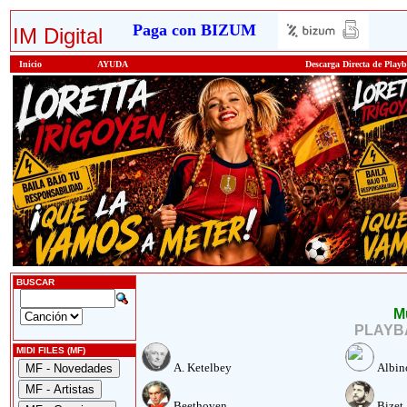
Paga con BIZUM
IM Digital
Inicio
AYUDA
Descarga Directa de Play
BUSCAR
M
PLAYBA
MIDI FILES (MF)
A. Ketelbey
Albin
Beethoven
Bizet