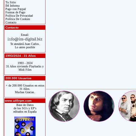
Tu Sitio
IM Informa
Pago con Paypal
Formas de Pago
Política De Privacidad
Política De Cookies
Contacto
Contacto
Email:
Te atenderá Juan Carlos.
Lo antes posible
1993/2024 - 31 Años
1993 - 2024
31 Años sirviendo Playbacks y
Midi Files
200.000 Usuarios
+ de 200.000 Usuarios en estos
31 Años.
Muchas Gracias.
www.a45rpm.com
Base de Datos
de los SG's y EP's
editados en España