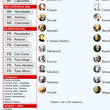
MIDI KARAOKES (MK)
Chopin
Crist
Dvorak
Ernes
PLAYBACKS (PB)
Haendel
Hayd
J. Strauss (Padre)
Mend
Offenbach
Pache
Puccini
Ravel
Schubert
Schu
Categorías
Estilos de Baile
Smetana
Tchai
Solistas Fem. Castellano
Solistas Masc. Castellano
Solistas Fem. Internac.
Solistas Masc. Internac.
Vivaldi
Wagn
Grupos Castellano
Grupos Internacional
Varios
Música Clásica
Página 1 de 1 (33 registros)
AYUDAS + INFO
General