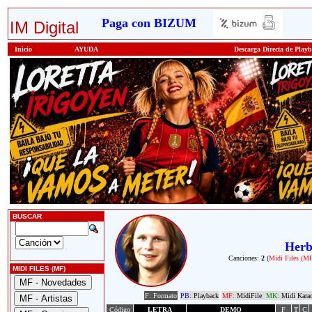
Paga con BIZUM
IM Digital
Inicio
AYUDA
Descarga Directa de Play
BUSCAR
Herb
Canciones:
2
(
Midi Files (M
MIDI FILES (MF)
F: Formato
PB:
Playback
MF:
MidiFile
MK:
Midi Kara
Código
LETRA
DEMO
F
T
C