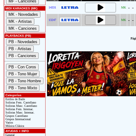
-
-
14331
MK
MIDI KARAOKES (MK)
-
-
13247
MK
PLAYBACKS (PB)
Pági
Categorías
Estilos de Baile
Solistas Fem. Castellano
Solistas Masc. Castellano
Solistas Fem. Internac.
Solistas Masc. Internac.
Grupos Castellano
Grupos Internacional
Varios
Música Clásica
AYUDAS + INFO
General