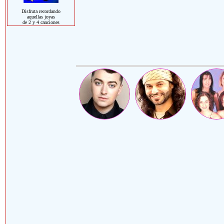
Disfruta recordando
aquellas joyas
de 2 y 4 canciones