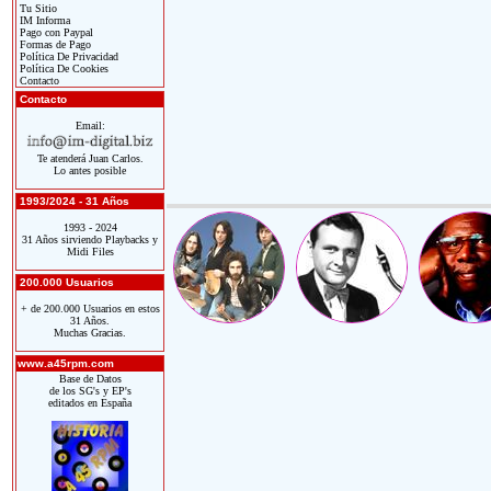
Tu Sitio
IM Informa
Pago con Paypal
Formas de Pago
Política De Privacidad
Política De Cookies
Contacto
Contacto
Email:
Te atenderá Juan Carlos.
Lo antes posible
1993/2024 - 31 Años
1993 - 2024
31 Años sirviendo Playbacks y
Midi Files
200.000 Usuarios
+ de 200.000 Usuarios en estos
31 Años.
Muchas Gracias.
www.a45rpm.com
Base de Datos
de los SG's y EP's
editados en España