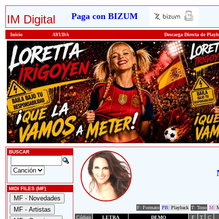
Paga con BIZUM
IM Digital
Inicio
AYUDA
Descarga Directa de Play
BUSCAR
MIDI FILES (MF)
F: Formato
PB:
Playback
T: Tono
M:
M
Código
LETRA
DEMO
F
T
C