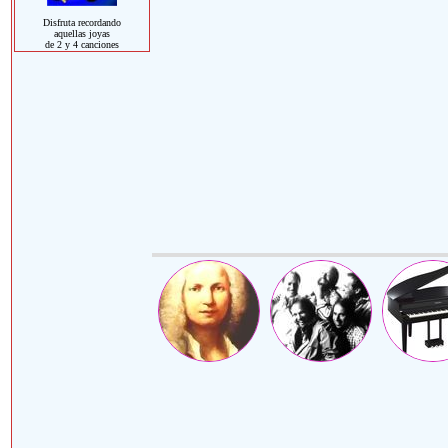
Disfruta recordando
aquellas joyas
de 2 y 4 canciones