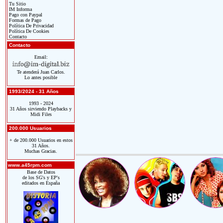
Tu Sitio
IM Informa
Pago con Paypal
Formas de Pago
Política De Privacidad
Política De Cookies
Contacto
Contacto
Email:
Te atenderá Juan Carlos.
Lo antes posible
1993/2024 - 31 Años
1993 - 2024
31 Años sirviendo Playbacks y
Midi Files
200.000 Usuarios
+ de 200.000 Usuarios en estos
31 Años.
Muchas Gracias.
www.a45rpm.com
Base de Datos
de los SG's y EP's
editados en España