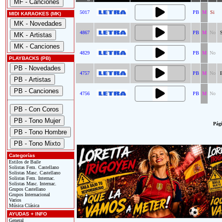
5017
PB
M
Si
MIDI KARAOKES (MK)
4867
PB
M
No
4829
PB
M
No
PLAYBACKS (PB)
4757
PB
M
No
4756
PB
M
No
Pági
Categorías
Estilos de Baile
Solistas Fem. Castellano
Solistas Masc. Castellano
Solistas Fem. Internac.
Solistas Masc. Internac.
Grupos Castellano
Grupos Internacional
Varios
Música Clásica
AYUDAS + INFO
General