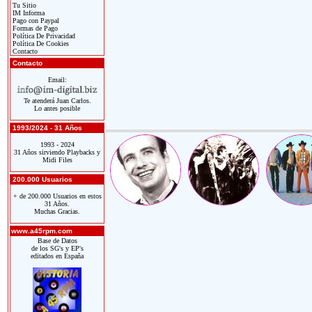
Tu Sitio
IM Informa
Pago con Paypal
Formas de Pago
Política De Privacidad
Política De Cookies
Contacto
Contacto
Email:
Te atenderá Juan Carlos.
Lo antes posible
1993/2024 - 31 Años
1993 - 2024
31 Años sirviendo Playbacks y
Midi Files
200.000 Usuarios
+ de 200.000 Usuarios en estos
31 Años.
Muchas Gracias.
www.a45rpm.com
Base de Datos
de los SG's y EP's
editados en España