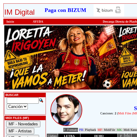
Paga con BIZUM
IM Digital
Inicio
AYUDA
Descarga Directa de Play
BUSCAR
S
Canciones:
2
(
Midi Files (M
MIDI FILES (MF)
F: Formato
PB:
Playback
MF:
MidiFile
MK:
Midi Kara
Código
LETRA
DEMO
F
T
C