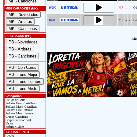
-
-
16290
MF
Có
MIDI KARAOKES (MK)
-
-
16289
MK
Có
PLAYBACKS (PB)
Pági
Categorías
Estilos de Baile
Solistas Fem. Castellano
Solistas Masc. Castellano
Solistas Fem. Internac.
Solistas Masc. Internac.
Grupos Castellano
Grupos Internacional
Varios
Música Clásica
AYUDAS + INFO
General