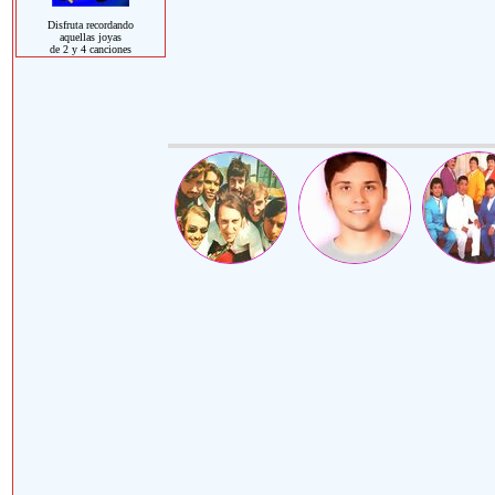
Disfruta recordando
aquellas joyas
de 2 y 4 canciones