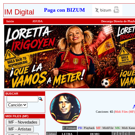
Paga con BIZUM
IM Digital
Inicio
AYUDA
Descarga Directa de Play
BUSCAR
Canciones:
65
(
Midi Files (MF
MIDI FILES (MF)
F: Formato
PB:
Playback
MF:
MidiFile
MK:
Midi Kara
Código
LETRA
DEMO
F
T
C