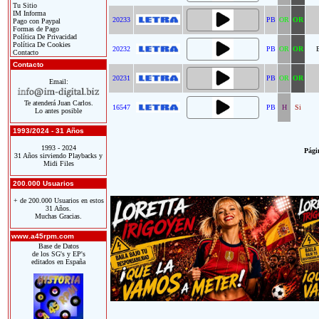
Tu Sitio
IM Informa
20233
PB
OR
OR
Pago con Paypal
Formas de Pago
Política De Privacidad
Política De Cookies
20232
PB
OR
OR
Contacto
Contacto
20231
PB
OR
OR
Email:
Te atenderá Juan Carlos.
16547
PB
H
Si
Lo antes posible
1993/2024 - 31 Años
1993 - 2024
Págin
31 Años sirviendo Playbacks y
Midi Files
200.000 Usuarios
+ de 200.000 Usuarios en estos
31 Años.
Muchas Gracias.
www.a45rpm.com
Base de Datos
de los SG's y EP's
editados en España