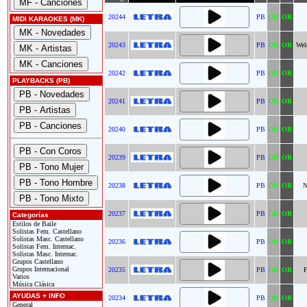
20244
PB
OR
OR
MIDI KARAOKES (MK)
20243
PB
OR
OR
Wel
20242
PB
OR
OR
PLAYBACKS (PB)
20241
PB
OR
OR
20240
PB
OR
OR
20239
PB
OR
OR
20238
PB
OR
OR
N
20237
PB
OR
OR
Categorías
Estilos de Baile
Solistas Fem. Castellano
Solistas Masc. Castellano
20236
PB
OR
OR
Solistas Fem. Internac.
Solistas Masc. Internac.
Grupos Castellano
Grupos Internacional
20235
PB
OR
OR
F
Varios
Música Clásica
AYUDAS + INFO
20234
PB
OR
OR
General