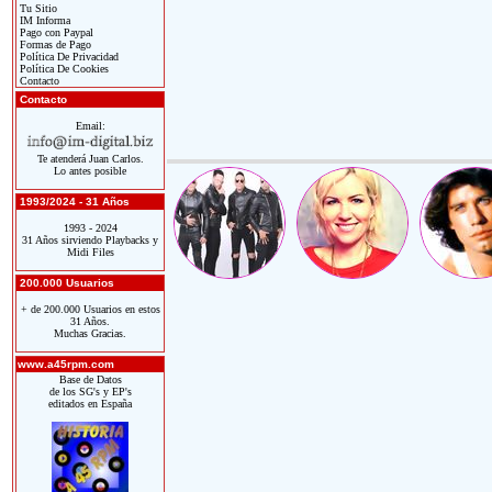
Tu Sitio
IM Informa
Pago con Paypal
Formas de Pago
Política De Privacidad
Política De Cookies
Contacto
Contacto
Email:
Te atenderá Juan Carlos.
Lo antes posible
1993/2024 - 31 Años
1993 - 2024
31 Años sirviendo Playbacks y
Midi Files
200.000 Usuarios
+ de 200.000 Usuarios en estos
31 Años.
Muchas Gracias.
www.a45rpm.com
Base de Datos
de los SG's y EP's
editados en España