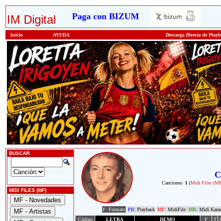
Paga con BIZUM
IM Digital
Inicio
AYUDA
Descarga Directa de Play
BUSCAR
C
Canciones:
1
(
Midi Files (M
MIDI FILES (MF)
F: Formato
PB:
Playback
MF:
MidiFile
MK:
Midi Kara
Código
LETRA
DEMO
F
T