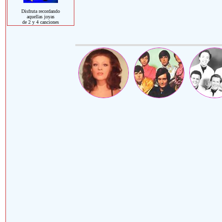
Disfruta recordando
aquellas joyas
de 2 y 4 canciones