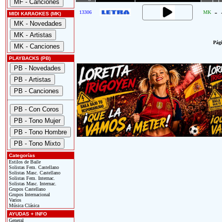
-
13306
MK
MIDI KARAOKES (MK)
Pági
PLAYBACKS (PB)
Categorías
Estilos de Baile
Solistas Fem. Castellano
Solistas Masc. Castellano
Solistas Fem. Internac.
Solistas Masc. Internac.
Grupos Castellano
Grupos Internacional
Varios
Música Clásica
AYUDAS + INFO
General