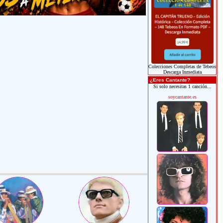
Colecciones Completas de Tebeos
Descarga Inmediata
¿Eres Cantante?
Si solo necesitas 1 canción...
soycantante.es