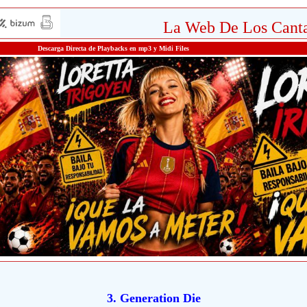
La Web De Los Canta
Descarga Directa de Playbacks en mp3 y Midi Files
3. Generation Die