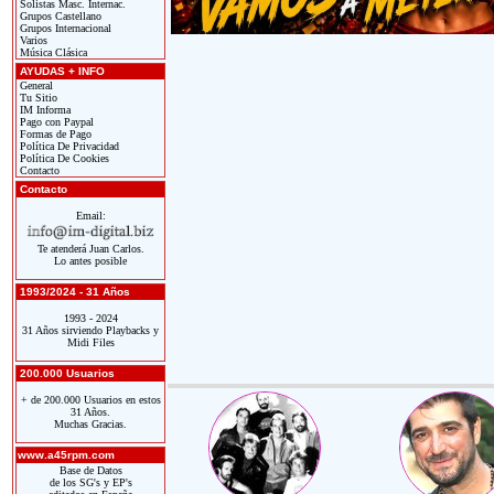
Solistas Masc. Internac.
Grupos Castellano
Grupos Internacional
Varios
Música Clásica
AYUDAS + INFO
General
Tu Sitio
IM Informa
Pago con Paypal
Formas de Pago
Política De Privacidad
Política De Cookies
Contacto
Contacto
Email:
Te atenderá Juan Carlos.
Lo antes posible
1993/2024 - 31 Años
1993 - 2024
31 Años sirviendo Playbacks y
Midi Files
200.000 Usuarios
+ de 200.000 Usuarios en estos
31 Años.
Muchas Gracias.
www.a45rpm.com
Base de Datos
de los SG's y EP's