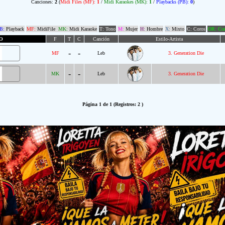
Canciones:
2
(
Midi Files (MF):
1
/
Midi Karaokes (MK):
1
/
Playbacks (PB):
0
)
B:
Playback
MF:
MidiFile
MK:
Midi Karaoke
T: Tono
M:
Mujer
H:
Hombre
X:
Mixto
C: Coros
OR: Com
O
F
T
C
Canción
Estilo-Artista
-
-
MF
Leb
3. Generation Die
-
-
MK
Leb
3. Generation Die
Página 1 de 1 (Registros: 2 )