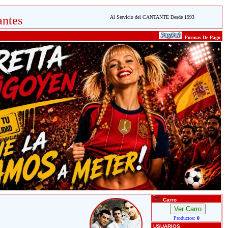
ntes
Al Servicio del CANTANTE Desde 1993
Formas De Pago
Carro
Productos:
0
USUARIOS