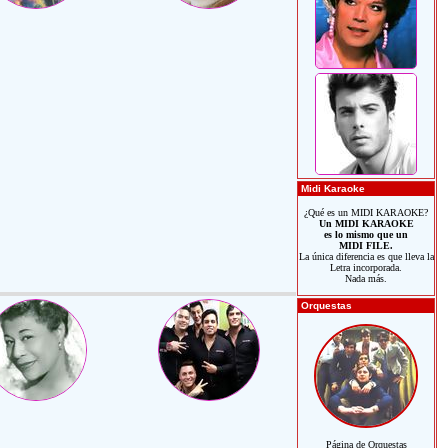
Midi Karaoke
¿Qué es un MIDI KARAOKE?
Un MIDI KARAOKE
es lo mismo que un
MIDI FILE.
La única diferencia es que lleva la
Letra incorporada.
Nada más.
Orquestas
Página de Orquestas