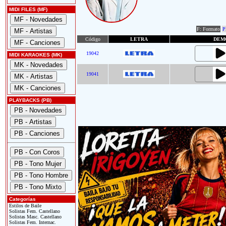
MIDI FILES (MF)
F: Formato
P
Código
LETRA
DEM
19042
MIDI KARAOKES (MK)
19041
PLAYBACKS (PB)
Categorías
Estilos de Baile
Solistas Fem. Castellano
Solistas Masc. Castellano
Solistas Fem. Internac.