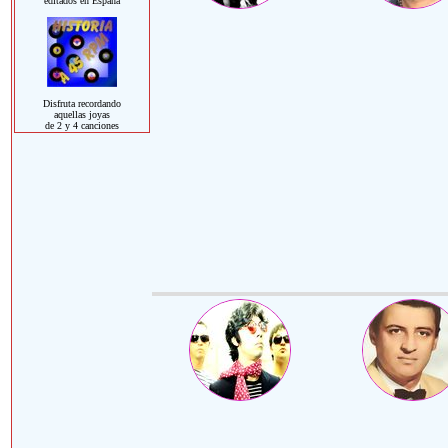
editados en España
Disfruta recordando
aquellas joyas
de 2 y 4 canciones