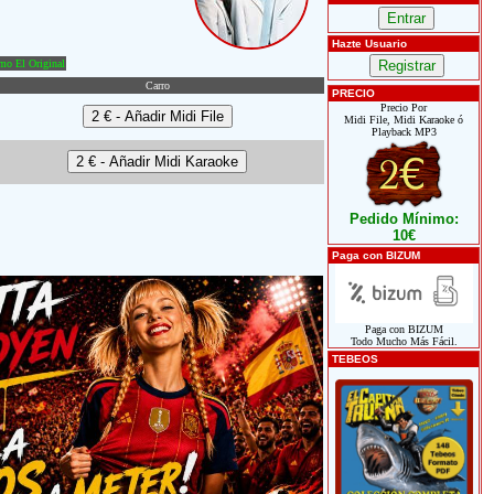
Hazte Usuario
o El Original
Carro
PRECIO
Precio Por
Midi File, Midi Karaoke ó
Playback MP3
Pedido Mínimo:
10€
Paga con BIZUM
Paga con BIZUM
Todo Mucho Más Fácil.
TEBEOS