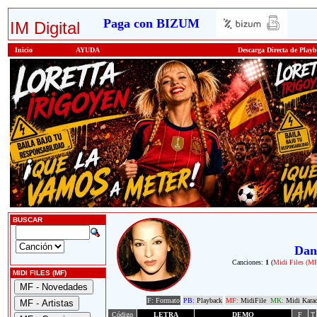
Paga con BIZUM
IM Digital
Inicio
AYUDA
Descarga Directa de Play
BUSCAR
Dan
Canciones:
1
(
Midi Files (M
MIDI FILES (MF)
F: Formato
PB:
Playback
MF:
MidiFile
MK:
Midi Kara
Código
LETRA
DEMO
F
T