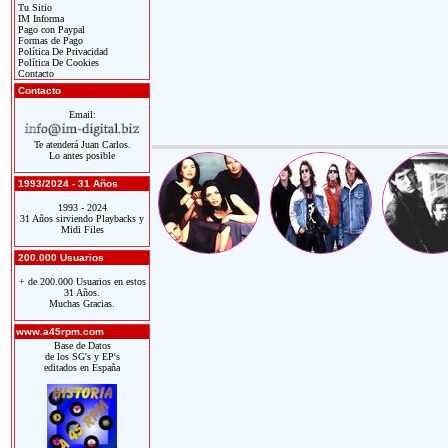
Tu Sitio
IM Informa
Pago con Paypal
Formas de Pago
Política De Privacidad
Política De Cookies
Contacto
Contacto
Email:
Te atenderá Juan Carlos.
Lo antes posible
1993/2024 - 31 Años
1993 - 2024
31 Años sirviendo Playbacks y
Midi Files
200.000 Usuarios
+ de 200.000 Usuarios en estos
31 Años.
Muchas Gracias.
www.a45rpm.com
Base de Datos
de los SG's y EP's
editados en España