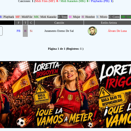
Canciones:
1
(
Midi Files (MF):
0
/
Midi Karaokes (MK):
0
/
Playbacks (PB):
1
)
B:
Playback
MF:
MidiFile
MK:
Midi Karaoke
T: Tono
M:
Mujer
H:
Hombre
X:
Mixto
C: Coros
OR: Com
F
T
C
Canción
Estilo-Artista
PB
H
Si
Juramento Eterno De Sal
Álvaro De Luna
Página 1 de 1 (Registros: 1 )