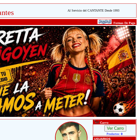
ntes
Al Servicio del CANTANTE Desde 1993
Formas De Pago
Carro
Productos:
0
USUARIOS