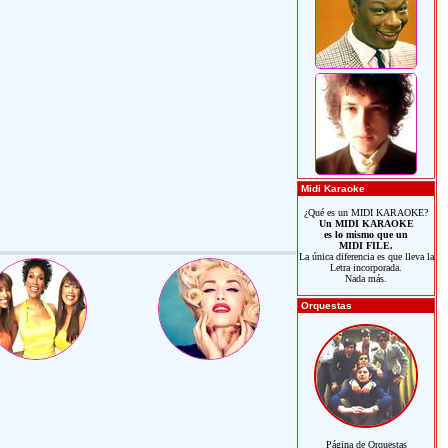
Midi Karaoke
¿Qué es un MIDI KARAOKE?
Un MIDI KARAOKE
es lo mismo que un
MIDI FILE.
La única diferencia es que lleva la
Letra incorporada.
Nada más.
Orquestas
Página de Orquestas