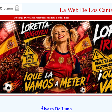
La Web De Los Canta
Descarga Directa de Playbacks en mp3 y Midi Files
Álvaro De Luna