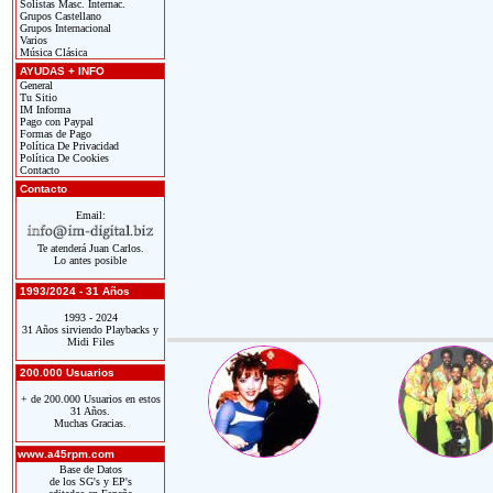
Solistas Masc. Internac.
Grupos Castellano
Grupos Internacional
Varios
Música Clásica
AYUDAS + INFO
General
Tu Sitio
IM Informa
Pago con Paypal
Formas de Pago
Política De Privacidad
Política De Cookies
Contacto
Contacto
Email:
Te atenderá Juan Carlos.
Lo antes posible
1993/2024 - 31 Años
1993 - 2024
31 Años sirviendo Playbacks y
Midi Files
200.000 Usuarios
+ de 200.000 Usuarios en estos
31 Años.
Muchas Gracias.
www.a45rpm.com
Base de Datos
de los SG's y EP's