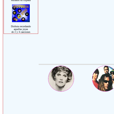
editados en España
Disfruta recordando
aquellas joyas
de 2 y 4 canciones