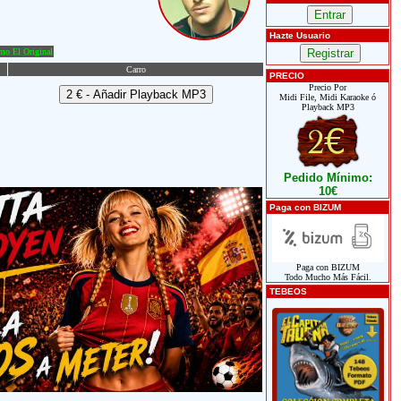
Hazte Usuario
o El Original
Carro
PRECIO
Precio Por
Midi File, Midi Karaoke ó
Playback MP3
Pedido Mínimo:
10€
Paga con BIZUM
Paga con BIZUM
Todo Mucho Más Fácil.
TEBEOS