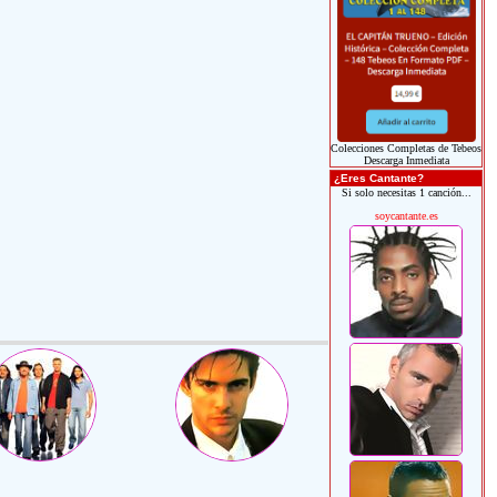
Colecciones Completas de Tebeos
Descarga Inmediata
¿Eres Cantante?
Si solo necesitas 1 canción...
soycantante.es