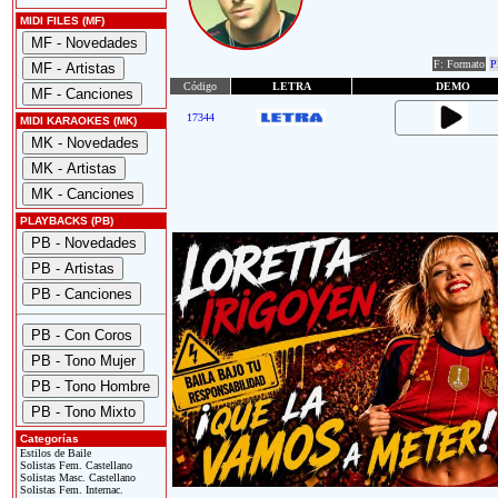
MIDI FILES (MF)
F: Formato
P
Código
LETRA
DEMO
17344
MIDI KARAOKES (MK)
PLAYBACKS (PB)
Categorías
Estilos de Baile
Solistas Fem. Castellano
Solistas Masc. Castellano
Solistas Fem. Internac.