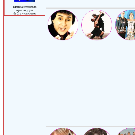
Disfruta recordando
aquellas joyas
de 2 y 4 canciones