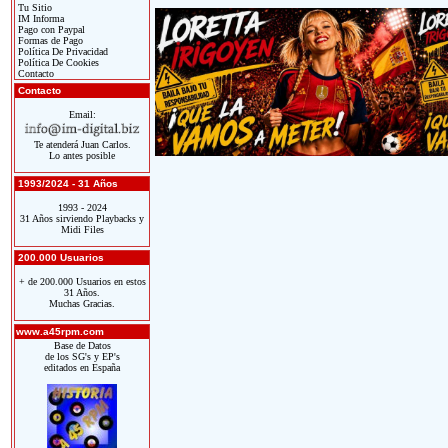
Tu Sitio
IM Informa
Pago con Paypal
Formas de Pago
Política De Privacidad
Política De Cookies
Contacto
Contacto
Email:
Te atenderá Juan Carlos.
Lo antes posible
1993/2024 - 31 Años
1993 - 2024
31 Años sirviendo Playbacks y
Midi Files
200.000 Usuarios
+ de 200.000 Usuarios en estos
31 Años.
Muchas Gracias.
www.a45rpm.com
Base de Datos
de los SG's y EP's
editados en España