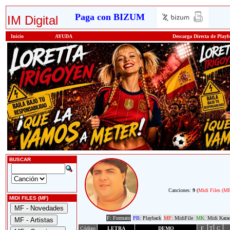
Paga con BIZUM
IM Digital
Inicio
AYUDA
Descarga Directa de Play
BUSCAR
Canciones:
9
(
Midi Files (M
MIDI FILES (MF)
F: Formato
PB:
Playback
MF:
MidiFile
MK:
Midi Kara
Código
LETRA
DEMO
F
T
C