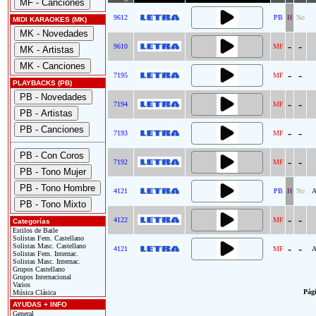
9612
PB
H
No
MIDI KARAOKES (MK)
-
-
9610
MF
-
-
7195
MF
PLAYBACKS (PB)
-
-
7194
MF
-
-
7193
MF
-
-
7192
MF
4121
PB
H
No
A
-
-
4122
MF
Categorías
Estilos de Baile
Solistas Fem. Castellano
Solistas Masc. Castellano
-
-
4121
MF
A
Solistas Fem. Internac.
Solistas Masc. Internac.
Grupos Castellano
Grupos Internacional
Varios
Pági
Música Clásica
AYUDAS + INFO
General