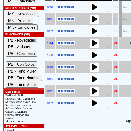
0708
PB
H
No
MIDI KARAOKES (MK)
0305
PB
H
No
0232
PB
H
No
PLAYBACKS (PB)
-
-
1664
MF
T
-
-
1578
MF
-
-
0708
MF
-
-
0305
MF
-
-
0287
MF
Categorías
Estilos de Baile
Solistas Fem. Castellano
Solistas Masc. Castellano
-
-
0232
MF
Solistas Fem. Internac.
Solistas Masc. Internac.
Grupos Castellano
Grupos Internacional
Varios
Pági
Música Clásica
AYUDAS + INFO
General