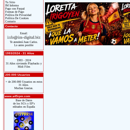
Tu Sitio
IM Informa
Pago con Paypal
Formas de Pago
Política De Privacidad
Política De Cookies
Contacto
Contacto
Email:
Te atenderá Juan Carlos.
Lo antes posible
1993/2024 - 31 Años
1993 - 2024
31 Años sirviendo Playbacks y
Midi Files
200.000 Usuarios
+ de 200.000 Usuarios en estos
31 Años.
Muchas Gracias.
www.a45rpm.com
Base de Datos
de los SG's y EP's
editados en España