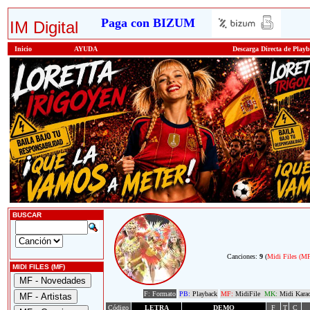
Paga con BIZUM
IM Digital
Inicio
AYUDA
Descarga Directa de Play
BUSCAR
Canciones:
9
(
Midi Files (M
MIDI FILES (MF)
F: Formato
PB:
Playback
MF:
MidiFile
MK:
Midi Kara
Código
LETRA
DEMO
F
T
C