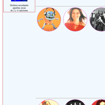
Disfruta recordando
aquellas joyas
de 2 y 4 canciones