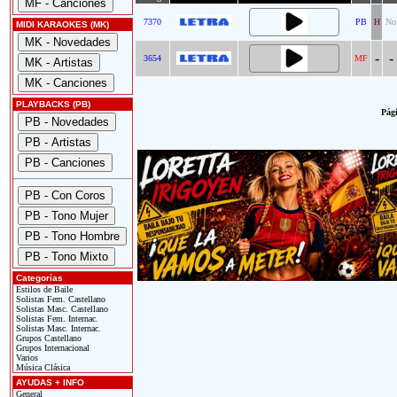
7370
PB
H
No
MIDI KARAOKES (MK)
-
-
3654
MF
PLAYBACKS (PB)
Pági
Categorías
Estilos de Baile
Solistas Fem. Castellano
Solistas Masc. Castellano
Solistas Fem. Internac.
Solistas Masc. Internac.
Grupos Castellano
Grupos Internacional
Varios
Música Clásica
AYUDAS + INFO
General