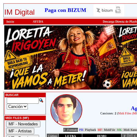
Paga con BIZUM
IM Digital
Inicio
AYUDA
Descarga Directa de Play
BUSCAR
Ag
Canciones:
2
(
Midi Files (M
MIDI FILES (MF)
F: Formato
PB:
Playback
MF:
MidiFile
MK:
Midi Kara
Código
LETRA
DEMO
F
T
C