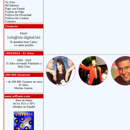
Tu Sitio
IM Informa
Pago con Paypal
Formas de Pago
Política De Privacidad
Política De Cookies
Contacto
Contacto
Email:
Te atenderá Juan Carlos.
Lo antes posible
1993/2024 - 31 Años
1993 - 2024
31 Años sirviendo Playbacks y
Midi Files
200.000 Usuarios
+ de 200.000 Usuarios en estos
31 Años.
Muchas Gracias.
www.a45rpm.com
Base de Datos
de los SG's y EP's
editados en España