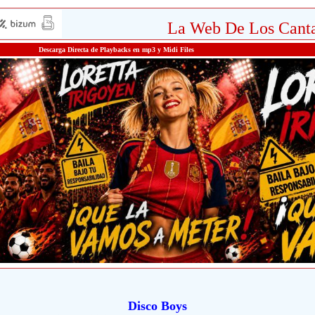
La Web De Los Canta
Descarga Directa de Playbacks en mp3 y Midi Files
Disco Boys