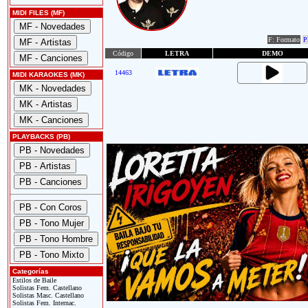
MIDI FILES (MF)
F: Formato
P
Código
LETRA
DEMO
14463
MIDI KARAOKES (MK)
PLAYBACKS (PB)
Categorías
Estilos de Baile
Solistas Fem. Castellano
Solistas Masc. Castellano
Solistas Fem. Internac.