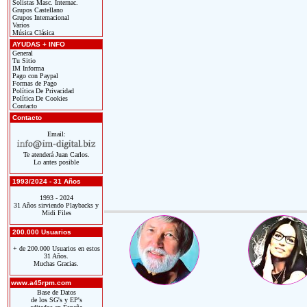
Solistas Masc. Internac.
Grupos Castellano
Grupos Internacional
Varios
Música Clásica
AYUDAS + INFO
General
Tu Sitio
IM Informa
Pago con Paypal
Formas de Pago
Política De Privacidad
Política De Cookies
Contacto
Contacto
Email:
Te atenderá Juan Carlos.
Lo antes posible
1993/2024 - 31 Años
1993 - 2024
31 Años sirviendo Playbacks y
Midi Files
200.000 Usuarios
+ de 200.000 Usuarios en estos
31 Años.
Muchas Gracias.
www.a45rpm.com
Base de Datos
de los SG's y EP's