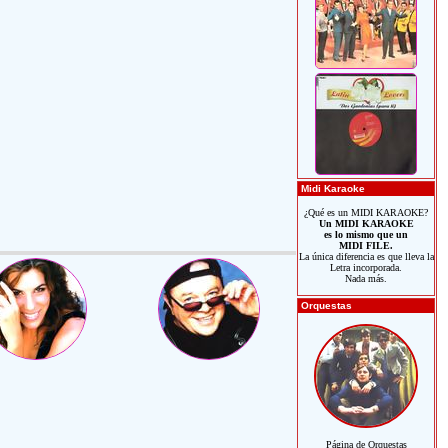
Midi Karaoke
¿Qué es un MIDI KARAOKE?
Un MIDI KARAOKE
es lo mismo que un
MIDI FILE.
La única diferencia es que lleva la
Letra incorporada.
Nada más.
Orquestas
Página de Orquestas