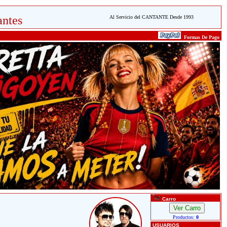
ntes
Al Servicio del CANTANTE Desde 1993
Formas De Pago
Carro
Productos:
0
USUARIOS