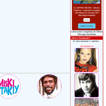
Colecciones Completas de Tebeos
Descarga Inmediata
¿Eres Cantante?
Si solo necesitas 1 canción...
soycantante.es