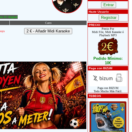
Hazte Usuario
o El Original
Carro
PRECIO
Precio Por
Boys
Midi File, Midi Karaoke ó
Playback MP3
Pedido Mínimo:
10€
Paga con BIZUM
Paga con BIZUM
Todo Mucho Más Fácil.
TEBEOS