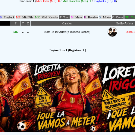
Canciones:
1
(
Midi Files (MF):
0
/
Midi Karaokes (MK):
1
/
Playbacks (PB):
0
)
B:
Playback
MF:
MidiFile
MK:
Midi Karaoke
T: Tono
M:
Mujer
H:
Hombre
X:
Mixto
C: Coros
OR: Com
F
T
C
Canción
Estilo-Artista
-
-
MK
Born To Be Alive (ft Roberto Blanco)
Disco 
Página 1 de 1 (Registros: 1 )