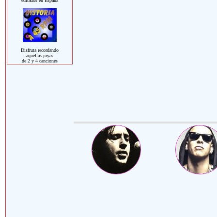
editados en España
Disfruta recordando
aquellas joyas
de 2 y 4 canciones