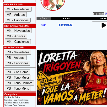
MIDI FILES (MF)
F: Formato
P
Código
LETRA
DEM
5348
MIDI KARAOKES (MK)
PLAYBACKS (PB)
Categorías
Estilos de Baile
Solistas Fem. Castellano
Solistas Masc. Castellano
Solistas Fem. Internac.