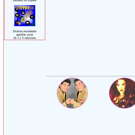
editados en España
Disfruta recordando
aquellas joyas
de 2 y 4 canciones