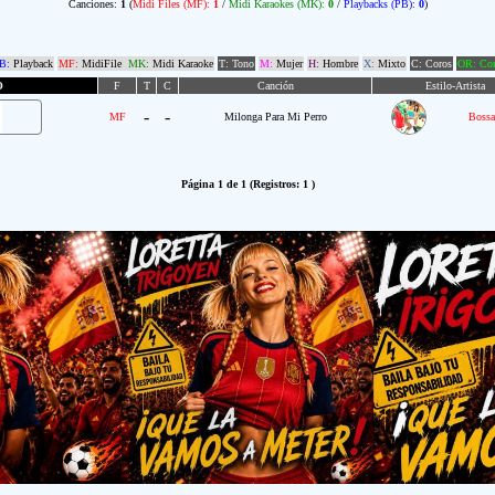
Canciones:
1
(
Midi Files (MF):
1
/
Midi Karaokes (MK):
0
/
Playbacks (PB):
0
)
B:
Playback
MF:
MidiFile
MK:
Midi Karaoke
T: Tono
M:
Mujer
H:
Hombre
X:
Mixto
C: Coros
OR: Com
O
F
T
C
Canción
Estilo-Artista
-
-
MF
Milonga Para Mi Perro
Bossa
Página 1 de 1 (Registros: 1 )