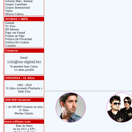
Solistas Masc. Internac.
Grupos Castellano
Grupos Internacional
Varios
Música Clásica
AYUDAS + INFO
General
Tu Sitio
IM Informa
Pago con Paypal
Formas de Pago
Política De Privacidad
Política De Cookies
Contacto
Contacto
Email:
Te atenderá Juan Carlos.
Lo antes posible
1993/2024 - 31 Años
1993 - 2024
31 Años sirviendo Playbacks y
Midi Files
200.000 Usuarios
+ de 200.000 Usuarios en estos
31 Años.
Muchas Gracias.
www.a45rpm.com
Base de Datos
de los SG's y EP's