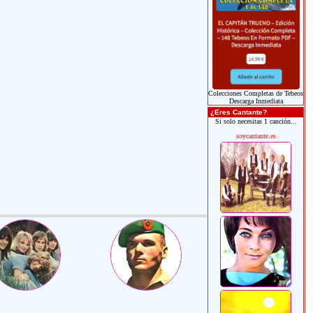
Colecciones Completas de Tebeos
Descarga Inmediata
¿Eres Cantante?
Si solo necesitas 1 canción...
soycantante.es