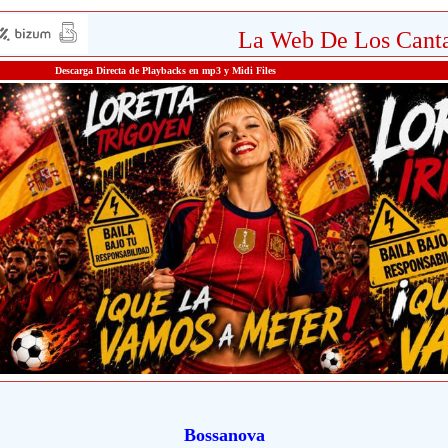
La Web De Los Canta
Descarga Directa de Playbacks en mp3 y Midi Files
Bossanova