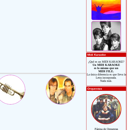
Midi Karaoke
¿Qué es un MIDI KARAOKE?
Un MIDI KARAOKE
es lo mismo que un
MIDI FILE.
La única diferencia es que lleva la
Letra incorporada.
Nada más.
Orquestas
Página de Orquestas