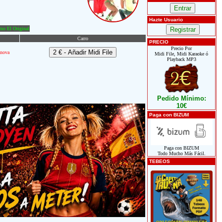
Hazte Usuario
o El Original
Carro
PRECIO
Precio Por
nova
Midi File, Midi Karaoke ó
Playback MP3
Pedido Mínimo:
10€
Paga con BIZUM
Paga con BIZUM
Todo Mucho Más Fácil.
TEBEOS