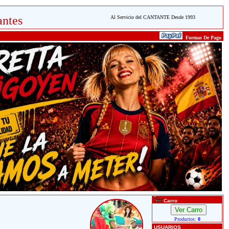
ntes
Al Servicio del CANTANTE Desde 1993
Formas De Pago
Carro
Productos:
0
USUARIOS