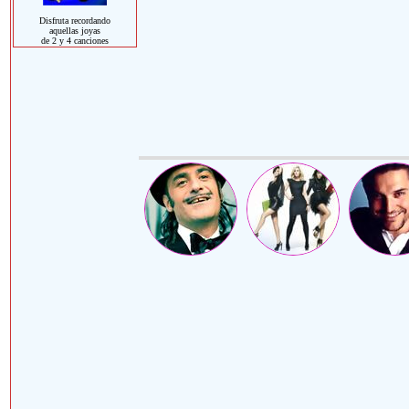
Disfruta recordando
aquellas joyas
de 2 y 4 canciones