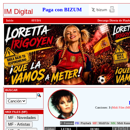
Paga con BIZUM
IM Digital
Inicio
AYUDA
Descarga Directa de Play
BUSCAR
Canciones:
3
(
Midi Files (M
MIDI FILES (MF)
F: Formato
PB:
Playback
MF:
MidiFile
MK:
Midi Kara
Código
LETRA
DEMO
F
T
C