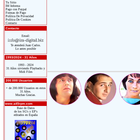
Tu Sitio
IM Informa
Pago con Paypal
Formas de Pago
Política De Privacidad
Política De Cookies
Contacto
Contacto
Email:
Te atenderá Juan Carlos.
Lo antes posible
1993/2024 - 31 Años
1993 - 2024
31 Años sirviendo Playbacks y
Midi Files
200.000 Usuarios
+ de 200.000 Usuarios en estos
31 Años.
Muchas Gracias.
www.a45rpm.com
Base de Datos
de los SG's y EP's
editados en España