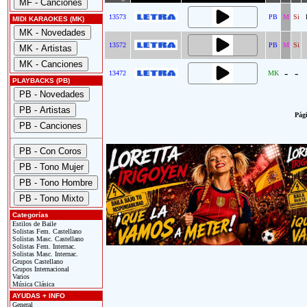
13573
PB
M
Si
MIDI KARAOKES (MK)
13572
PB
M
Si
-
-
13472
MK
PLAYBACKS (PB)
Pági
Categorías
Estilos de Baile
Solistas Fem. Castellano
Solistas Masc. Castellano
Solistas Fem. Internac.
Solistas Masc. Internac.
Grupos Castellano
Grupos Internacional
Varios
Música Clásica
AYUDAS + INFO
General