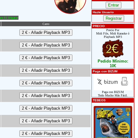
Hazte Usuario
o El Original
Carro
PRECIO
Precio Por
Midi File, Midi Karaoke ó
Playback MP3
Pedido Mínimo:
10€
Paga con BIZUM
Paga con BIZUM
Todo Mucho Más Fácil.
TEBEOS