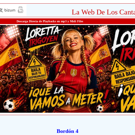
La Web De Los Canta
Descarga Directa de Playbacks en mp3 y Midi Files
Bordón 4