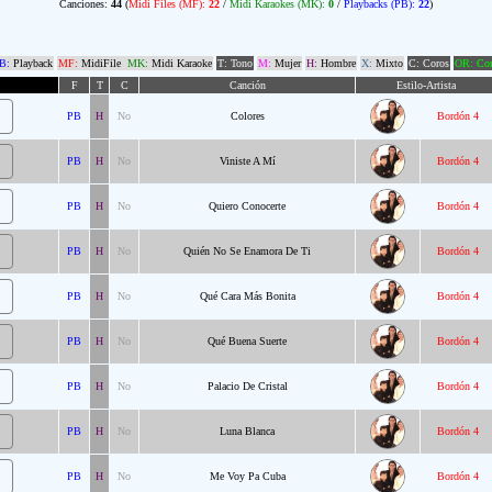
Canciones:
44
(
Midi Files (MF):
22
/
Midi Karaokes (MK):
0
/
Playbacks (PB):
22
)
B:
Playback
MF:
MidiFile
MK:
Midi Karaoke
T: Tono
M:
Mujer
H:
Hombre
X:
Mixto
C: Coros
OR: Com
F
T
C
Canción
Estilo-Artista
PB
H
No
Colores
Bordón 4
PB
H
No
Viniste A Mí
Bordón 4
PB
H
No
Quiero Conocerte
Bordón 4
PB
H
No
Quién No Se Enamora De Ti
Bordón 4
PB
H
No
Qué Cara Más Bonita
Bordón 4
PB
H
No
Qué Buena Suerte
Bordón 4
PB
H
No
Palacio De Cristal
Bordón 4
PB
H
No
Luna Blanca
Bordón 4
PB
H
No
Me Voy Pa Cuba
Bordón 4