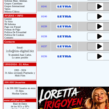
Solistas Masc. Internac.
Grupos Castellano
Grupos Internacional
10241
Varios
Música Clásica
AYUDAS + INFO
10240
General
Tu Sitio
IM Informa
10239
Pago con Paypal
Formas de Pago
Política De Privacidad
Política De Cookies
10238
Contacto
Contacto
10237
Email:
Te atenderá Juan Carlos.
10236
Lo antes posible
1993/2024 - 31 Años
1993 - 2024
31 Años sirviendo Playbacks y
Midi Files
200.000 Usuarios
+ de 200.000 Usuarios en estos
31 Años.
Muchas Gracias.
www.a45rpm.com
Base de Datos
de los SG's y EP's