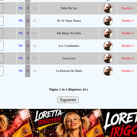
PB
H
No
Niña Del Sur
Bordón 4
PB
H
No
No Te Vayas Nunca
Bordón 4
PB
H
No
Me Muero Por Ella
Bordón 4
PB
H
No
Los Condenados
Bordón 4
PB
H
No
Loco Loco
Bordón 4
PB
H
No
La Historia De María
Bordón 4
Página 1 de 3 (Registros: 44 )