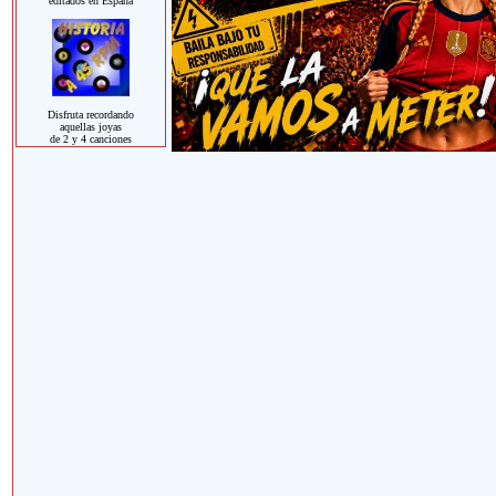
editados en España
Disfruta recordando
aquellas joyas
de 2 y 4 canciones