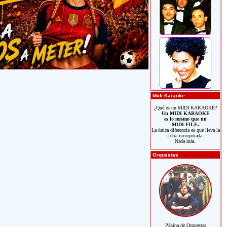
Midi Karaoke
¿Qué es un MIDI KARAOKE?
Un MIDI KARAOKE
es lo mismo que un
MIDI FILE.
La única diferencia es que lleva la
Letra incorporada.
Nada más.
Orquestas
Página de Orquestas