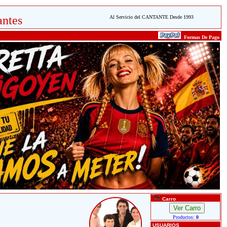
ntes
Al Servicio del CANTANTE Desde 1993
Formas De Pago
Carro
Productos:
0
USUARIOS