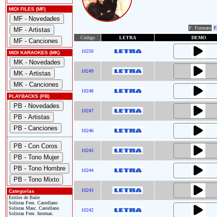
MIDI FILES (MF)
F: Formato
P
Código
LETRA
DEMO
10250
MIDI KARAOKES (MK)
10249
10248
PLAYBACKS (PB)
10247
10246
10245
10244
10243
Categorías
Estilos de Baile
Solistas Fem. Castellano
Solistas Masc. Castellano
10242
Solistas Fem. Internac.