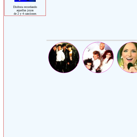
Disfruta recordando
aquellas joyas
de 2 y 4 canciones