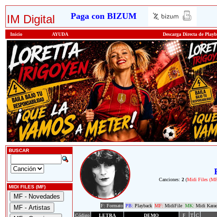
Paga con BIZUM
IM Digital
Inicio
AYUDA
Descarga Directa de Play
BUSCAR
Canciones:
2
(
Midi Files (M
MIDI FILES (MF)
F: Formato
PB:
Playback
MF:
MidiFile
MK:
Midi Kara
Código
LETRA
DEMO
F
T
C