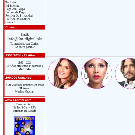
Tu Sitio
IM Informa
Pago con Paypal
Formas de Pago
Política De Privacidad
Política De Cookies
Contacto
Contacto
Email:
Te atenderá Juan Carlos.
Lo antes posible
1993/2024 - 31 Años
1993 - 2024
31 Años sirviendo Playbacks y
Midi Files
200.000 Usuarios
+ de 200.000 Usuarios en estos
31 Años.
Muchas Gracias.
www.a45rpm.com
Base de Datos
de los SG's y EP's
editados en España