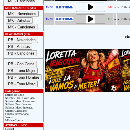
-
-
15093
MF
Tutti G
MIDI KARAOKES (MK)
-
-
15092
MK
Tutti G
PLAYBACKS (PB)
Pági
Categorías
Estilos de Baile
Solistas Fem. Castellano
Solistas Masc. Castellano
Solistas Fem. Internac.
Solistas Masc. Internac.
Grupos Castellano
Grupos Internacional
Varios
Música Clásica
AYUDAS + INFO
General