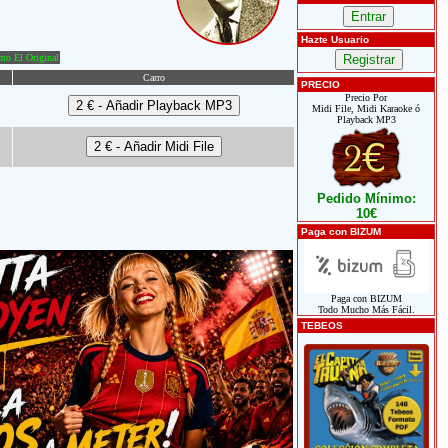
Hazte Usuario
o El Original
Carro
PRECIO
Precio Por
Midi File, Midi Karaoke ó
Playback MP3
Pedido Mínimo:
10€
Paga con BIZUM
Paga con BIZUM
Todo Mucho Más Fácil.
TEBEOS