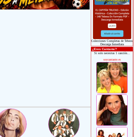
Colecciones Completas de Tebeos
Descarga Inmediata
¿Eres Cantante?
Si solo necesitas 1 canción...
soycantante.es