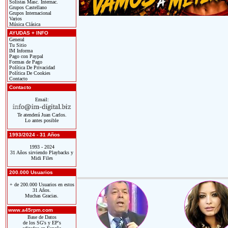
Solistas Masc. Internac.
Grupos Castellano
Grupos Internacional
Varios
Música Clásica
AYUDAS + INFO
General
Tu Sitio
IM Informa
Pago con Paypal
Formas de Pago
Política De Privacidad
Política De Cookies
Contacto
Contacto
Email:
Te atenderá Juan Carlos.
Lo antes posible
1993/2024 - 31 Años
1993 - 2024
31 Años sirviendo Playbacks y
Midi Files
200.000 Usuarios
+ de 200.000 Usuarios en estos
31 Años.
Muchas Gracias.
www.a45rpm.com
Base de Datos
de los SG's y EP's