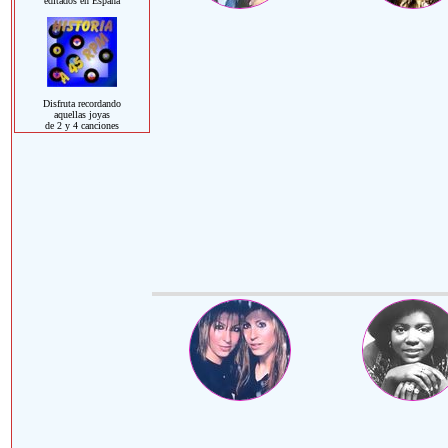
editados en España
Disfruta recordando
aquellas joyas
de 2 y 4 canciones