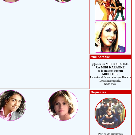
Midi Karaoke
¿Qué es un MIDI KARAOKE?
Un MIDI KARAOKE
es lo mismo que un
MIDI FILE.
La única diferencia es que lleva la
Letra incorporada.
Nada más.
Orquestas
Página de Orquestas