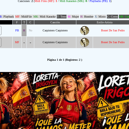
Canciones:
2
(
Midi Files (MF):
1
/
Midi Karaokes (MK):
0
/
Playbacks (PB):
1
)
B:
Playback
MF:
MidiFile
MK:
Midi Karaoke
T: Tono
M:
Mujer
H:
Hombre
X:
Mixto
C: Coros
OR: Com
F
T
C
Canción
Estilo-Artista
PB
H
No
Carpintero Carpintero
Bonet De San Pedro
-
-
MF
Carpintero Carpintero
Bonet De San Pedro
Página 1 de 1 (Registros: 2 )