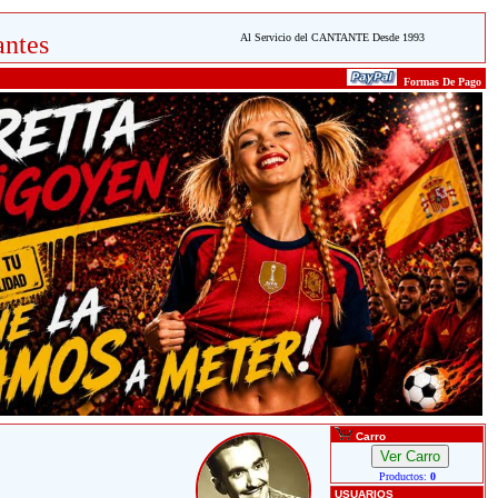
ntes
Al Servicio del CANTANTE Desde 1993
Formas De Pago
Carro
Productos:
0
USUARIOS