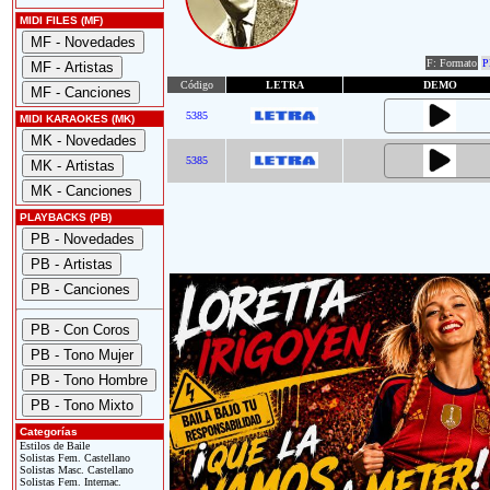
MIDI FILES (MF)
F: Formato
P
Código
LETRA
DEMO
5385
MIDI KARAOKES (MK)
5385
PLAYBACKS (PB)
Categorías
Estilos de Baile
Solistas Fem. Castellano
Solistas Masc. Castellano
Solistas Fem. Internac.