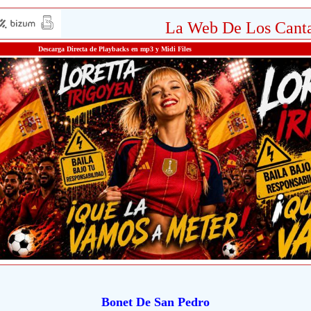
La Web De Los Canta
Descarga Directa de Playbacks en mp3 y Midi Files
Bonet De San Pedro