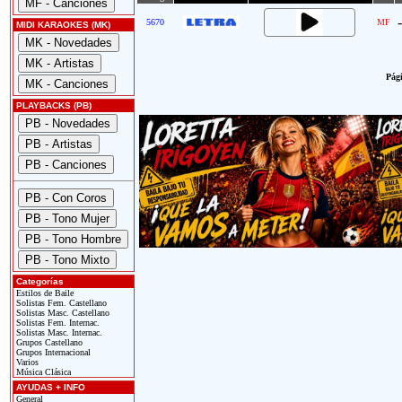
-
5670
MF
MIDI KARAOKES (MK)
Pági
PLAYBACKS (PB)
Categorías
Estilos de Baile
Solistas Fem. Castellano
Solistas Masc. Castellano
Solistas Fem. Internac.
Solistas Masc. Internac.
Grupos Castellano
Grupos Internacional
Varios
Música Clásica
AYUDAS + INFO
General