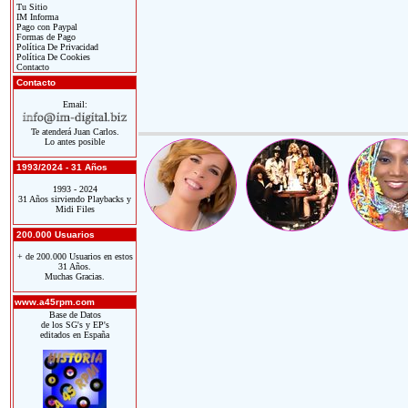
Tu Sitio
IM Informa
Pago con Paypal
Formas de Pago
Política De Privacidad
Política De Cookies
Contacto
Contacto
Email:
Te atenderá Juan Carlos.
Lo antes posible
1993/2024 - 31 Años
1993 - 2024
31 Años sirviendo Playbacks y
Midi Files
200.000 Usuarios
+ de 200.000 Usuarios en estos
31 Años.
Muchas Gracias.
www.a45rpm.com
Base de Datos
de los SG's y EP's
editados en España