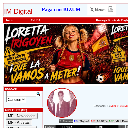
Paga con BIZUM
IM Digital
Inicio
AYUDA
Descarga Directa de Play
BUSCAR
Canciones:
1
(
Midi Files (M
MIDI FILES (MF)
F: Formato
PB:
Playback
MF:
MidiFile
MK:
Midi Kara
Código
LETRA
DEMO
F