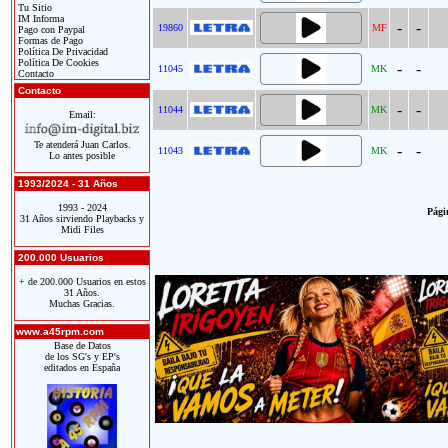
Tu Sitio
IM Informa
-
-
19860
MF
Pago con Paypal
Formas de Pago
Política De Privacidad
Política De Cookies
-
-
11045
MK
Contacto
Contacto
-
-
11044
MK
Email:
Te atenderá Juan Carlos.
-
-
11043
MK
Lo antes posible
1993/2024 - 31 Años
1993 - 2024
Págin
31 Años sirviendo Playbacks y
Midi Files
200.000 Usuarios
+ de 200.000 Usuarios en estos
31 Años.
Muchas Gracias.
www.a45rpm.com
Base de Datos
de los SG's y EP's
editados en España