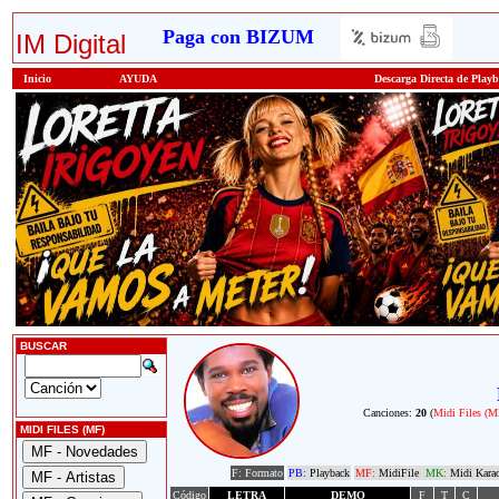
Paga con BIZUM
IM Digital
Inicio
AYUDA
Descarga Directa de Play
BUSCAR
Canciones:
20
(
Midi Files (M
MIDI FILES (MF)
F: Formato
PB:
Playback
MF:
MidiFile
MK:
Midi Kara
Código
LETRA
DEMO
F
T
C