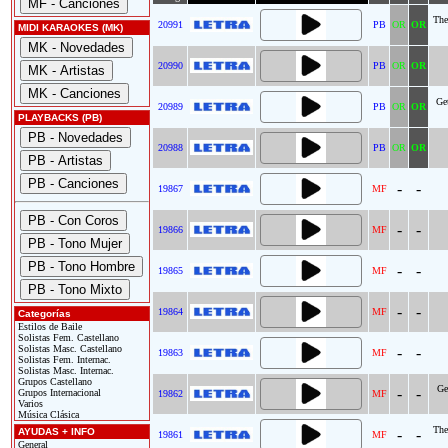
The
20991
PB
OR
OR
MIDI KARAOKES (MK)
20990
PB
OR
OR
Ge
20989
PB
OR
OR
PLAYBACKS (PB)
20988
PB
OR
OR
-
-
19867
MF
-
-
19866
MF
-
-
19865
MF
-
-
19864
MF
Categorías
Estilos de Baile
Solistas Fem. Castellano
Solistas Masc. Castellano
-
-
19863
MF
Solistas Fem. Internac.
Solistas Masc. Internac.
Grupos Castellano
Ge
-
-
Grupos Internacional
19862
MF
Varios
Música Clásica
The
AYUDAS + INFO
-
-
19861
MF
General