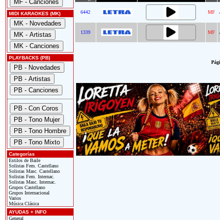
6442
MF
MIDI KARAOKES (MK)
1339
MF
PLAYBACKS (PB)
Pági
Categorías
Estilos de Baile
Solistas Fem. Castellano
Solistas Masc. Castellano
Solistas Fem. Internac.
Solistas Masc. Internac.
Grupos Castellano
Grupos Internacional
Varios
Música Clásica
AYUDAS + INFO
General