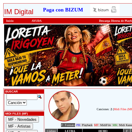
Paga con BIZUM
IM Digital
Inicio
AYUDA
Descarga Directa de Play
BUSCAR
Canciones:
2
(
Midi Files (M
MIDI FILES (MF)
F: Formato
PB:
Playback
MF:
MidiFile
MK:
Midi Kara
Código
LETRA
DEMO
F