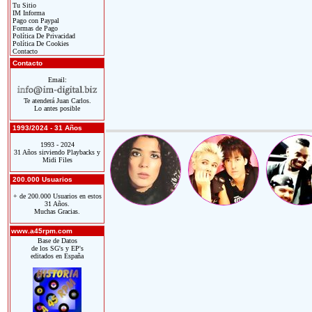
Tu Sitio
IM Informa
Pago con Paypal
Formas de Pago
Política De Privacidad
Política De Cookies
Contacto
Contacto
Email:
Te atenderá Juan Carlos.
Lo antes posible
1993/2024 - 31 Años
1993 - 2024
31 Años sirviendo Playbacks y
Midi Files
200.000 Usuarios
+ de 200.000 Usuarios en estos
31 Años.
Muchas Gracias.
www.a45rpm.com
Base de Datos
de los SG's y EP's
editados en España