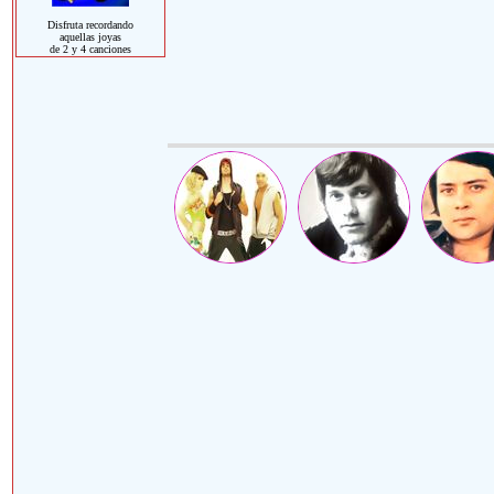
Disfruta recordando
aquellas joyas
de 2 y 4 canciones