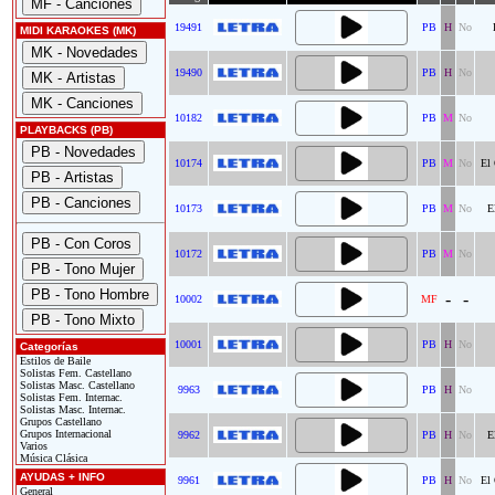
19491
PB
H
No
MIDI KARAOKES (MK)
19490
PB
H
No
10182
PB
M
No
PLAYBACKS (PB)
10174
PB
M
No
El
10173
PB
M
No
E
10172
PB
M
No
-
-
10002
MF
10001
PB
H
No
Categorías
Estilos de Baile
Solistas Fem. Castellano
Solistas Masc. Castellano
9963
PB
H
No
Solistas Fem. Internac.
Solistas Masc. Internac.
Grupos Castellano
Grupos Internacional
9962
PB
H
No
E
Varios
Música Clásica
AYUDAS + INFO
9961
PB
H
No
El
General