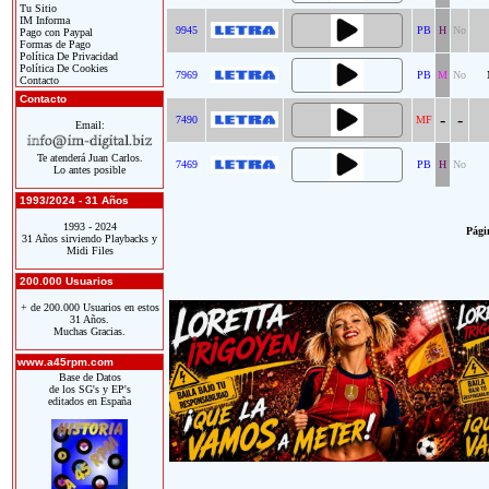
Tu Sitio
IM Informa
9945
PB
H
No
Pago con Paypal
Formas de Pago
Política De Privacidad
Política De Cookies
7969
PB
M
No
Contacto
Contacto
-
-
7490
MF
Email:
Te atenderá Juan Carlos.
7469
PB
H
No
Lo antes posible
1993/2024 - 31 Años
1993 - 2024
Págin
31 Años sirviendo Playbacks y
Midi Files
200.000 Usuarios
+ de 200.000 Usuarios en estos
31 Años.
Muchas Gracias.
www.a45rpm.com
Base de Datos
de los SG's y EP's
editados en España