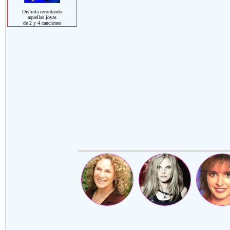
Disfruta recordando
aquellas joyas
de 2 y 4 canciones