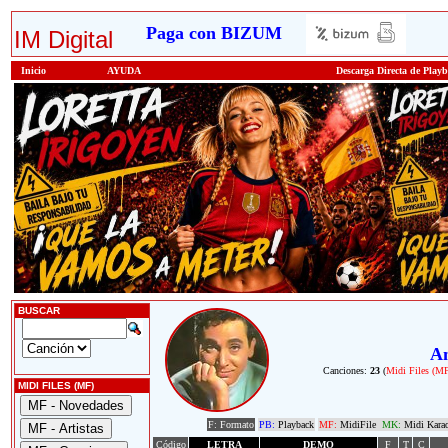
Paga con BIZUM
IM Digital
Inicio
AYUDA
Descarga Directa de Play
BUSCAR
A
Canciones:
23
(
Midi Files (M
MIDI FILES (MF)
F: Formato
PB:
Playback
MF:
MidiFile
MK:
Midi Kara
Código
LETRA
DEMO
F
T
C