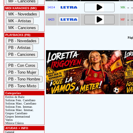
-
-
14114
MK
MIDI KARAOKES (MK)
-
-
6423
MF
PLAYBACKS (PB)
Pági
Categorías
Estilos de Baile
Solistas Fem. Castellano
Solistas Masc. Castellano
Solistas Fem. Internac.
Solistas Masc. Internac.
Grupos Castellano
Grupos Internacional
Varios
Música Clásica
AYUDAS + INFO
General