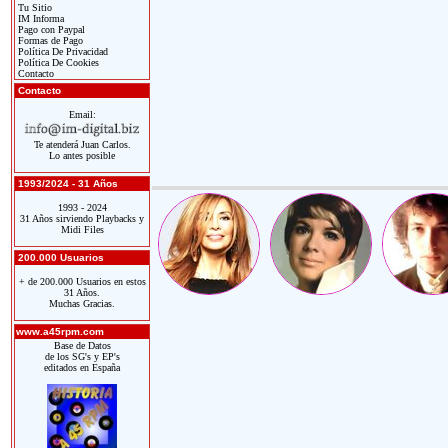
Tu Sitio
IM Informa
Pago con Paypal
Formas de Pago
Política De Privacidad
Política De Cookies
Contacto
Contacto
Email:
Te atenderá Juan Carlos.
Lo antes posible
1993/2024 - 31 Años
1993 - 2024
31 Años sirviendo Playbacks y
Midi Files
200.000 Usuarios
+ de 200.000 Usuarios en estos
31 Años.
Muchas Gracias.
www.a45rpm.com
Base de Datos
de los SG's y EP's
editados en España