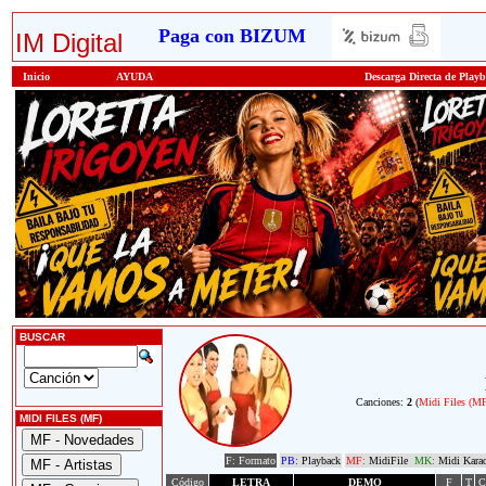
Paga con BIZUM
IM Digital
Inicio
AYUDA
Descarga Directa de Play
BUSCAR
Canciones:
2
(
Midi Files (M
MIDI FILES (MF)
F: Formato
PB:
Playback
MF:
MidiFile
MK:
Midi Kara
Código
LETRA
DEMO
F
T
C