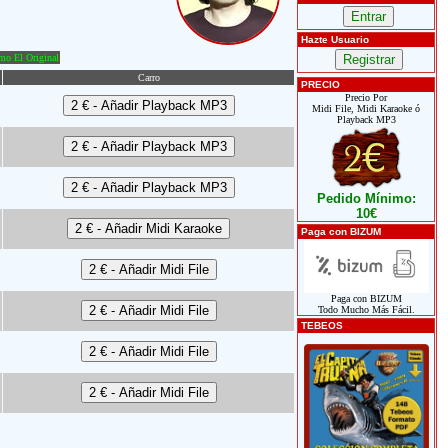
Hazte Usuario
o El Original
Carro
PRECIO
Precio Por
Midi File, Midi Karaoke ó
Playback MP3
Pedido Mínimo:
10€
Paga con BIZUM
Paga con BIZUM
Todo Mucho Más Fácil.
TEBEOS