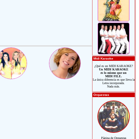
Midi Karaoke
¿Qué es un MIDI KARAOKE?
Un MIDI KARAOKE
es lo mismo que un
MIDI FILE.
La única diferencia es que lleva la
Letra incorporada.
Nada más.
Orquestas
Página de Orquestas