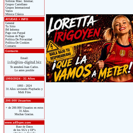
Solistas Masc. Internac.
Grupos Castellano
Grupos Internacional
Varios
Música Clásica
AYUDAS + INFO
General
Tu Sitio
IM Informa
Pago con Paypal
Formas de Pago
Política De Privacidad
Política De Cookies
Contacto
Contacto
Email:
Te atenderá Juan Carlos.
Lo antes posible
1993/2024 - 31 Años
1993 - 2024
31 Años sirviendo Playbacks y
Midi Files
200.000 Usuarios
+ de 200.000 Usuarios en estos
31 Años.
Muchas Gracias.
www.a45rpm.com
Base de Datos
de los SG's y EP's