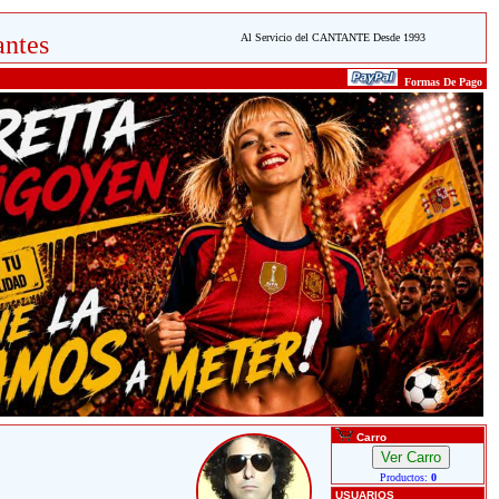
ntes
Al Servicio del CANTANTE Desde 1993
Formas De Pago
Carro
Productos:
0
USUARIOS