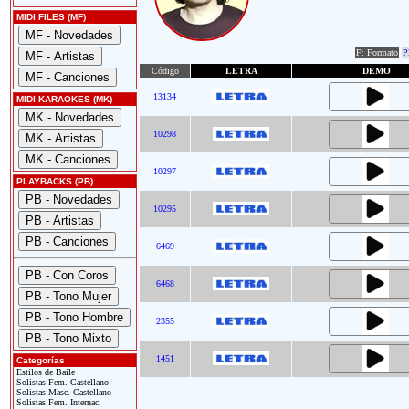
MIDI FILES (MF)
F: Formato
P
Código
LETRA
DEMO
13134
MIDI KARAOKES (MK)
10298
10297
PLAYBACKS (PB)
10295
6469
6468
2355
1451
Categorías
Estilos de Baile
Solistas Fem. Castellano
Solistas Masc. Castellano
Solistas Fem. Internac.