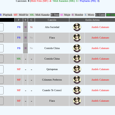
Canciones:
8
(
Midi Files (MF):
4
/
Midi Karaokes (MK):
1
/
Playbacks (PB):
3
)
B:
Playback
MF:
MidiFile
MK:
Midi Karaoke
T: Tono
M:
Mujer
H:
Hombre
X:
Mixto
C: Coros
OR: Com
F
T
C
Canción
Estilo-Artista
PB
H
Si
Alta Suciedad
Andrés Calamaro
PB
H
No
Flaca
Andrés Calamaro
PB
H
No
Comida China
Andrés Calamaro
-
-
MK
Comida China
Andrés Calamaro
-
-
MF
Quitapenas
Andrés Calamaro
-
-
MF
Crímenes Perfectos
Andrés Calamaro
-
-
MF
Cuando Te Conocí
Andrés Calamaro
-
-
MF
Flaca
Andrés Calamaro