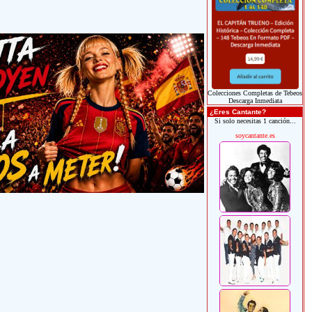
Colecciones Completas de Tebeos
Descarga Inmediata
¿Eres Cantante?
Si solo necesitas 1 canción...
soycantante.es