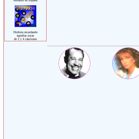
editados en España
Disfruta recordando
aquellas joyas
de 2 y 4 canciones