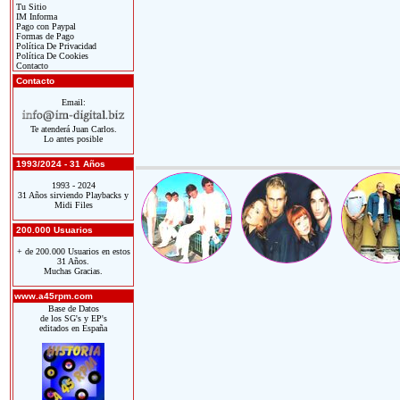
Tu Sitio
IM Informa
Pago con Paypal
Formas de Pago
Política De Privacidad
Política De Cookies
Contacto
Contacto
Email:
Te atenderá Juan Carlos.
Lo antes posible
1993/2024 - 31 Años
1993 - 2024
31 Años sirviendo Playbacks y
Midi Files
200.000 Usuarios
+ de 200.000 Usuarios en estos
31 Años.
Muchas Gracias.
www.a45rpm.com
Base de Datos
de los SG's y EP's
editados en España