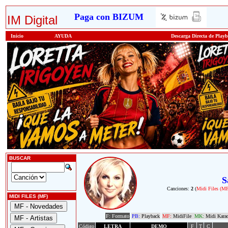
Paga con BIZUM
IM Digital
Inicio
AYUDA
Descarga Directa de Play
BUSCAR
S
Canciones:
2
(
Midi Files (M
MIDI FILES (MF)
F: Formato
PB:
Playback
MF:
MidiFile
MK:
Midi Kara
Código
LETRA
DEMO
F
T
C