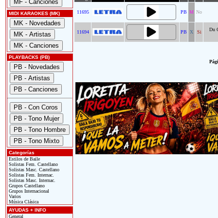
11695
PB
M
No
MIDI KARAOKES (MK)
Du O
11694
PB
X
Si
PLAYBACKS (PB)
Pági
Categorías
Estilos de Baile
Solistas Fem. Castellano
Solistas Masc. Castellano
Solistas Fem. Internac.
Solistas Masc. Internac.
Grupos Castellano
Grupos Internacional
Varios
Música Clásica
AYUDAS + INFO
General