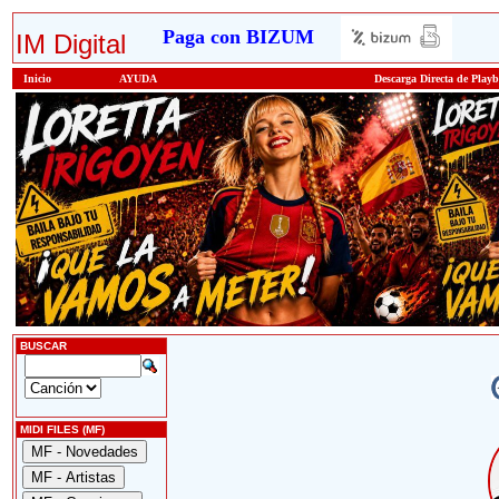
Paga con BIZUM
IM Digital
Inicio
AYUDA
Descarga Directa de Play
BUSCAR
MIDI FILES (MF)