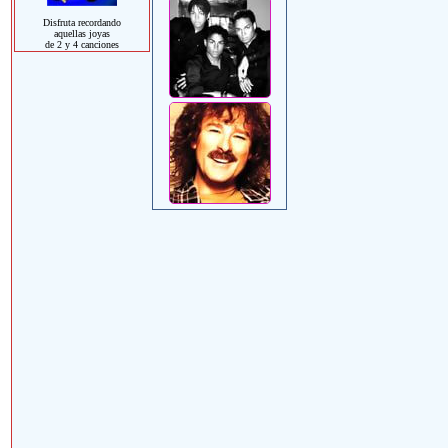
Disfruta recordando
aquellas joyas
de 2 y 4 canciones