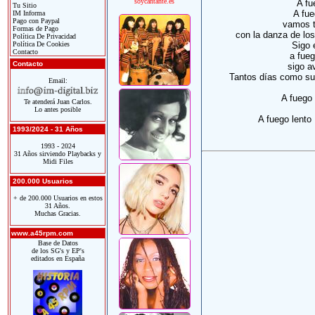
soycantante.es
A fu
Tu Sitio
A fue
IM Informa
Pago con Paypal
vamos t
Formas de Pago
con la danza de lo
Política De Privacidad
Política De Cookies
Sigo 
Contacto
a fueg
Contacto
sigo a
Tantos días como su
Email:
A fuego 
Te atenderá Juan Carlos.
Lo antes posible
A fuego lento 
1993/2024 - 31 Años
1993 - 2024
31 Años sirviendo Playbacks y
Midi Files
200.000 Usuarios
+ de 200.000 Usuarios en estos
31 Años.
Muchas Gracias.
www.a45rpm.com
Base de Datos
de los SG's y EP's
editados en España