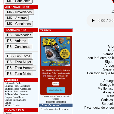
MIDI KARAOKES (MK)
D
PLAYBACKS (PB)
TEBEOS
A fu
A fu
Vamos 
con la fuerza de l
Sigue 
A fueg
Sigue a
Con todo lo que t
Categorías
A fueg
Estilos de Baile
Contigo 
Solistas Fem. Castellano
Me llenas
Solistas Masc. Castellano
Solistas Fem. Internac.
Ay ay 
Solistas Masc. Internac.
A fu
Colecciones Completas de
Grupos Castellano
Tebeos
Caricias
Grupos Internacional
Descarga Inmediata
Varios
Se cuela
¿Eres Cantante?
Música Clásica
Y van dejando el sen
Si solo necesitas 1 canción...
AYUDAS + INFO
General