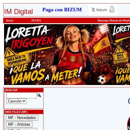
Paga con BIZUM
IM Digital
Inicio
AYUDA
Descarga Directa de Play
BUSCAR
MIDI FILES (MF)