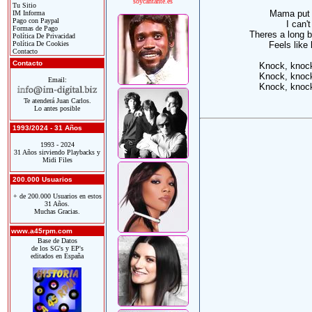
soycantante.es
Tu Sitio
Mama put 
IM Informa
Pago con Paypal
I can'
Formas de Pago
Theres a long bl
Política De Privacidad
Política De Cookies
Feels like
Contacto
Contacto
Knock, knock
Knock, knock
Email:
Knock, knock
Te atenderá Juan Carlos.
Lo antes posible
1993/2024 - 31 Años
1993 - 2024
31 Años sirviendo Playbacks y
Midi Files
200.000 Usuarios
+ de 200.000 Usuarios en estos
31 Años.
Muchas Gracias.
www.a45rpm.com
Base de Datos
de los SG's y EP's
editados en España