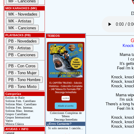
MIDI KARAOKES (MK)
D
PLAYBACKS (PB)
TEBEOS
G
Knock
Mama ta
I c
It's get
Feel i'm 
Knock, knock
Knock, knock
Knock, knock
Categorías
Mama wipe
Estilos de Baile
I'm sick 
Solistas Fem. Castellano
There's a long ha
Solistas Masc. Castellano
Solistas Fem. Internac.
Feel i'm 
Solistas Masc. Internac.
Colecciones Completas de
Grupos Castellano
Tebeos
Knock, knock
Grupos Internacional
Descarga Inmediata
Varios
Knock, knock
¿Eres Cantante?
Música Clásica
Knock, knock
Si solo necesitas 1 canción...
AYUDAS + INFO
General