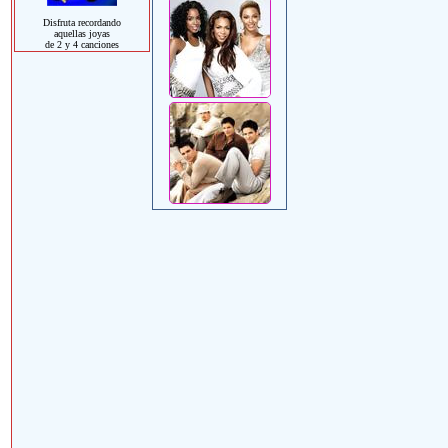
Disfruta recordando
aquellas joyas
de 2 y 4 canciones