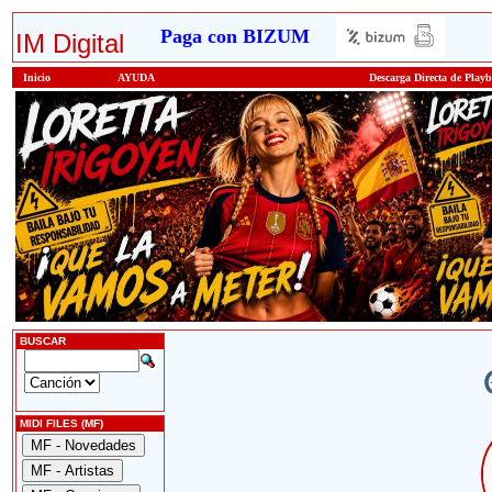
Paga con BIZUM
IM Digital
Inicio
AYUDA
Descarga Directa de Play
BUSCAR
MIDI FILES (MF)