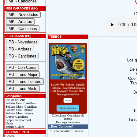
MIDI KARAOKES (MK)
D
PLAYBACKS (PB)
TEBEOS
Los q
De 
Que 
Tan 
De
Categorías
Estilos de Baile
Solistas Fem. Castellano
Solistas Masc. Castellano
Solistas Fem. Internac.
E
Solistas Masc. Internac.
Colecciones Completas de
Grupos Castellano
Tebeos
Tu c
Grupos Internacional
Descarga Inmediata
Varios
¿Eres Cantante?
Música Clásica
Si solo necesitas 1 canción...
AYUDAS + INFO
General