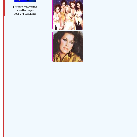
Disfruta recordando
aquellas joyas
de 2 y 4 canciones