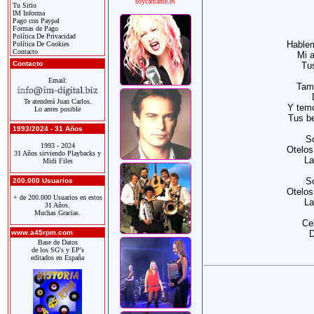
soycantante.es
Tu Sitio
IM Informa
Pago con Paypal
Formas de Pago
Política De Privacidad
Hablem
Política De Cookies
Contacto
Mi a
Contacto
Tus
Email:
Tam
Te atenderá Juan Carlos.
Y temo
Lo antes posible
Tus be
1993/2024 - 31 Años
So
1993 - 2024
Otelos
31 Años sirviendo Playbacks y
La
Midi Files
So
200.000 Usuarios
Otelos
+ de 200.000 Usuarios en estos
La
31 Años.
Muchas Gracias.
Ce
www.a45rpm.com
D
Base de Datos
de los SG's y EP's
editados en España