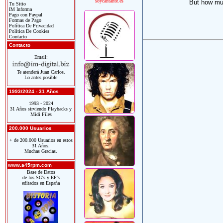
soycantante.es
But how mu
Tu Sitio
IM Informa
Pago con Paypal
Formas de Pago
Política De Privacidad
Política De Cookies
Contacto
Contacto
Email:
Te atenderá Juan Carlos.
Lo antes posible
1993/2024 - 31 Años
1993 - 2024
31 Años sirviendo Playbacks y
Midi Files
200.000 Usuarios
+ de 200.000 Usuarios en estos
31 Años.
Muchas Gracias.
www.a45rpm.com
Base de Datos
de los SG's y EP's
editados en España