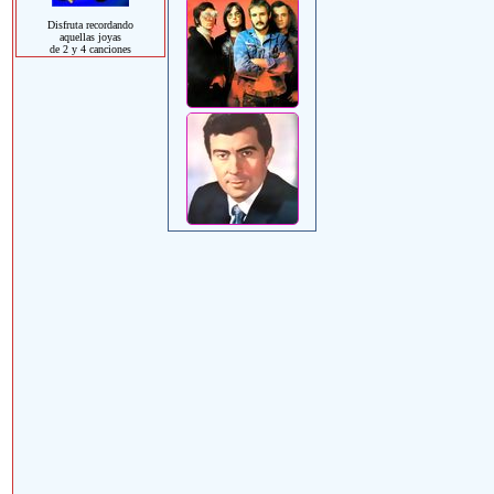
Disfruta recordando
aquellas joyas
de 2 y 4 canciones