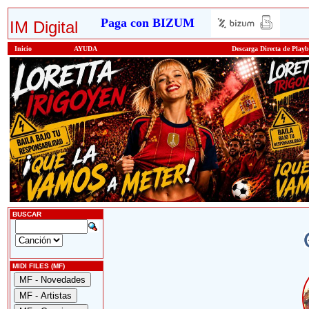
Paga con BIZUM
IM Digital
Inicio
AYUDA
Descarga Directa de Play
BUSCAR
MIDI FILES (MF)