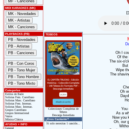
MIDI KARAOKES (MK)
D
PLAYBACKS (PB)
TEBEOS
Da
Oh I cou
Of the 
The six-o'c
But 
Wipe th
The shaving
Che
Categorías
Oh wh
Estilos de Baile
Dayd
Solistas Fem. Castellano
Ho
Solistas Masc. Castellano
Solistas Fem. Internac.
Solistas Masc. Internac.
You 
Colecciones Completas de
Grupos Castellano
Tebeos
As a wh
Grupos Internacional
Descarga Inmediata
Varios
Now you k
¿Eres Cantante?
Música Clásica
Oh, our 
Si solo necesitas 1 canción...
AYUDAS + INFO
Withou
General